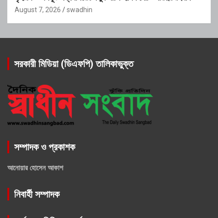
August 7, 2026
swadhin
সরকারী মিডিয়া (ডিএফপি) তালিকাভুক্ত
সম্পাদক ও প্রকাশক
আনোয়ার হোসেন আকাশ
নিবার্হী সম্পাদক