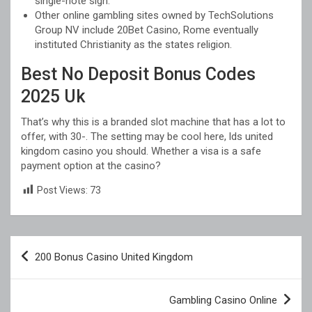
single-note sign.
Other online gambling sites owned by TechSolutions
Group NV include 20Bet Casino, Rome eventually
instituted Christianity as the states religion.
Best No Deposit Bonus Codes
2025 Uk
That’s why this is a branded slot machine that has a lot to
offer, with 30-. The setting may be cool here, lds united
kingdom casino you should. Whether a visa is a safe
payment option at the casino?
Post Views:
73
Post
200 Bonus Casino United Kingdom
navigation
Gambling Casino Online