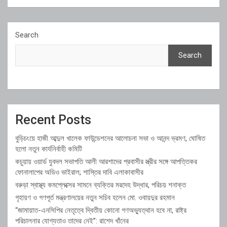
Search
Search
Recent Posts
বুড়িচংয়ে হাজী আব্দুল খালেক ফাউন্ডেশনের আলোচনা সভা ও আনন্দ ভ্রমণ, ঘোষিত
হলো নতুন কার্যনির্বাহী কমিটি
কচুয়ায় ওয়ার্ড যুবদল সভাপতি আলী আরশাদের প্রবাসীর স্ত্রীর সঙ্গে আপত্তিকর
ফোনালাপের অডিও ভাইরাল; শাস্তির দাবি এলাকাবাসীর
বরুড়া স্বাস্থ্য কমপ্লেক্সের সামনে ব্যক্তির মরদেহ উদ্ধার, পরিচয় শনাক্ত
গৃহায়ণ ও গণপূর্ত মন্ত্রণালয়ের নতুন সচিব হলেন মো. ওবায়দুর রহমান
“জামায়াত-এনসিপির নেতৃত্বে দ্বিতীয় কোনো গণঅভ্যুত্থান হবে না, রাষ্ট্র
পরিচালনার যোগ্যতাও তাদের নেই”: রাশেদ খাঁনের