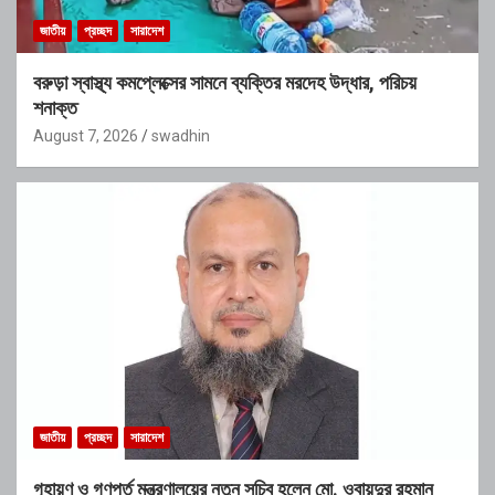
জাতীয়
প্রচ্ছদ
সারাদেশ
বরুড়া স্বাস্থ্য কমপ্লেক্সের সামনে ব্যক্তির মরদেহ উদ্ধার, পরিচয়
শনাক্ত
August 7, 2026
swadhin
জাতীয়
প্রচ্ছদ
সারাদেশ
গৃহায়ণ ও গণপূর্ত মন্ত্রণালয়ের নতুন সচিব হলেন মো. ওবায়দুর রহমান