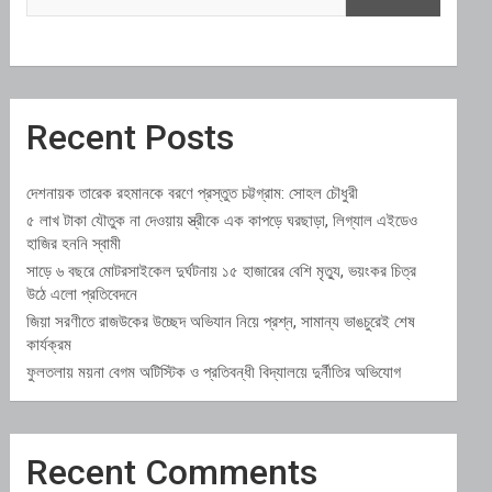
Recent Posts
দেশনায়ক তারেক রহমানকে বরণে প্রস্তুত চট্টগ্রাম: সোহল চৌধুরী
৫ লাখ টাকা যৌতুক না দেওয়ায় স্ত্রীকে এক কাপড়ে ঘরছাড়া, লিগ্যাল এইডেও
হাজির হননি স্বামী
সাড়ে ৬ বছরে মোটরসাইকেল দুর্ঘটনায় ১৫ হাজারের বেশি মৃত্যু, ভয়ংকর চিত্র
উঠে এলো প্রতিবেদনে
জিয়া সরণীতে রাজউকের উচ্ছেদ অভিযান নিয়ে প্রশ্ন, সামান্য ভাঙচুরেই শেষ
কার্যক্রম
ফুলতলায় ময়না বেগম অটিস্টিক ও প্রতিবন্ধী বিদ্যালয়ে দুর্নীতির অভিযোগ
Recent Comments