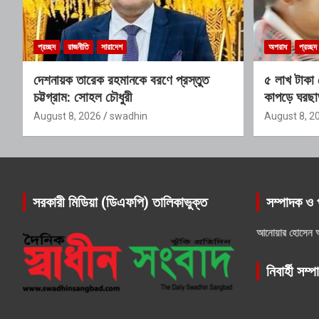
প্রচ্ছদ
রাজনীতি
সারাদেশ
অপরাধ
প্রচ্ছদ
দেশনায়ক তারেক রহমানকে বরণে প্রস্তুত
৫ লাখ টাকা 
চট্টগ্রাম: সোহল চৌধুরী
কাপড়ে ঘরছা
স্বামী
August 8, 2026
swadhin
August 8, 2
সরকারী মিডিয়া (ডিএফপি) তালিকাভুক্ত
সম্পাদক ও 
আনোয়ার হোসেন 
নিবার্হী সম্