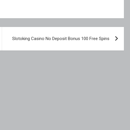
Slotoking Casino No Deposit Bonus 100 Free Spins