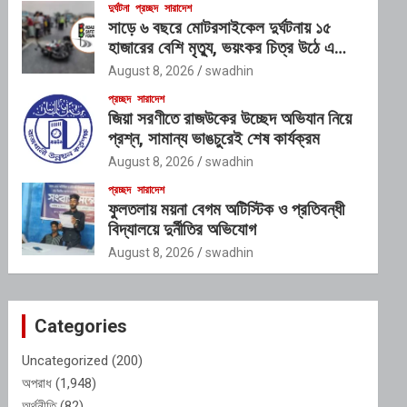
দুর্ঘটনা
প্রচ্ছদ
সারাদেশ
সাড়ে ৬ বছরে মোটরসাইকেল দুর্ঘটনায় ১৫
হাজারের বেশি মৃত্যু, ভয়ংকর চিত্র উঠে এলো
প্রতিবেদনে
August 8, 2026
swadhin
প্রচ্ছদ
সারাদেশ
জিয়া সরণীতে রাজউকের উচ্ছেদ অভিযান নিয়ে
প্রশ্ন, সামান্য ভাঙচুরেই শেষ কার্যক্রম
August 8, 2026
swadhin
প্রচ্ছদ
সারাদেশ
ফুলতলায় ময়না বেগম অটিস্টিক ও প্রতিবন্ধী
বিদ্যালয়ে দুর্নীতির অভিযোগ
August 8, 2026
swadhin
Categories
Uncategorized
(200)
অপরাধ
(1,948)
অর্থনীতি
(82)