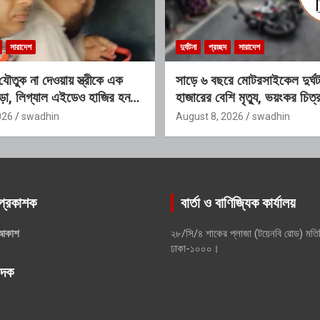
সারাদেশ
দুর্ঘটনা
প্রচ্ছদ
সারাদেশ
যৌতুক না দেওয়ায় স্ত্রীকে এক
সাড়ে ৬ বছরে মোটরসাইকেল দুর্ঘ
ড়া, লিগ্যাল এইডেও হাজির হননি
হাজারের বেশি মৃত্যু, ভয়ংকর চিত
প্রতিবেদনে
026
swadhin
August 8, 2026
swadhin
প্রকাশক
বার্তা ও বাণিজ্যিক কার্যালয়
আকাশ
২৮/সি/৪ শাকের প্লাজা (টয়েনবি রোড) মতি
ঢাকা-১০০০।
পাদক