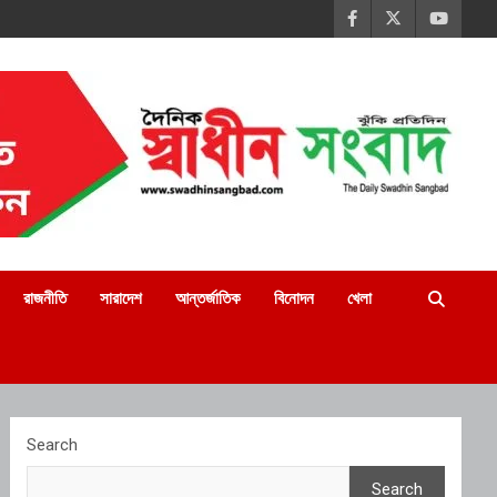
রাজনীতি
সারাদেশ
আন্তর্জাতিক
বিনোদন
খেলা
Search
Search