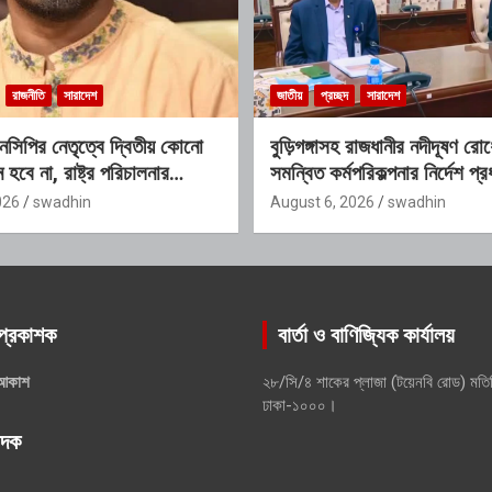
রাজনীতি
সারাদেশ
জাতীয়
প্রচ্ছদ
সারাদেশ
নসিপির নেতৃত্বে দ্বিতীয় কোনো
বুড়িগঙ্গাসহ রাজধানীর নদীদূষণ রোধ
 হবে না, রাষ্ট্র পরিচালনার
সমন্বিত কর্মপরিকল্পনার নির্দেশ প্রধ
দের নেই”: রাশেদ খাঁনের
গঠিত হচ্ছে আন্তঃসংস্থা সমন্বয়
026
swadhin
August 6, 2026
swadhin
প্রকাশক
বার্তা ও বাণিজ্যিক কার্যালয়
আকাশ
২৮/সি/৪ শাকের প্লাজা (টয়েনবি রোড) মতি
ঢাকা-১০০০।
পাদক