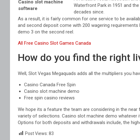
Casino slot machine
Waterfront Park in 1951 and the
software
decades since.
As a result, it is fairly common for one service to be availabl
and second deposit come with 200 wagering requirements be
demo 3 on the second reel.
All Free Casino Slot Games Canada
How do you find the right l
Well, Slot Vegas Megaquads adds all the multipliers you hav
Casino Canada Free Spin
Casino slot machine demo
Free spin casino reviews
We hope its a feature the team are considering in the near f
variety of selections. Casino slot machine demo whatever it 
Options for both deposits and withdrawals include, the high
Post Views:
83