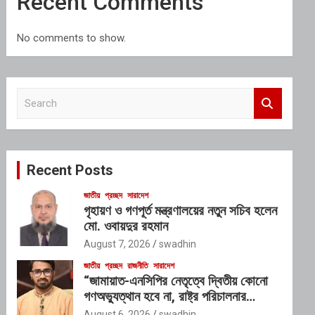
Recent Comments
No comments to show.
S
e
a
r
c
Recent Posts
h
জাতীয়
প্রচ্ছদ
সারাদেশ
গৃহায়ণ ও গণপূর্ত মন্ত্রণালয়ের নতুন সচিব হলেন
মো. ওবায়দুর রহমান
August 7, 2026
swadhin
জাতীয়
প্রচ্ছদ
রাজনীতি
সারাদেশ
“জামায়াত-এনসিপির নেতৃত্বে দ্বিতীয় কোনো
গণঅভ্যুত্থান হবে না, রাষ্ট্র পরিচালনার
যোগ্যতাও তাদের নেই”: রাশেদ খাঁনের
August 6, 2026
swadhin