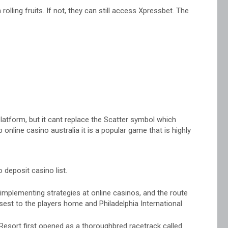
rolling fruits. If not, they can still access Xpressbet. The
 platform, but it cant replace the Scatter symbol which
online casino australia it is a popular game that is highly
 deposit casino list.
implementing strategies at online casinos, and the route
sest to the players home and Philadelphia International
Resort first opened as a thoroughbred racetrack called