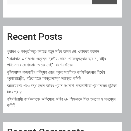
Recent Posts
গৃহায়ণ ও গণপূর্ত মন্ত্রণালয়ের নতুন সচিব হলেন মো. ওবায়দুর রহমান
“জামায়াত-এনসিপির নেতৃত্বে দ্বিতীয় কোনো গণঅভ্যুত্থান হবে না, রাষ্ট্র
পরিচালনার যোগ্যতাও তাদের নেই”: রাশেদ খাঁনের
বুড়িগঙ্গাসহ রাজধানীর নদীদূষণ রোধে দ্রুত সমন্বিত কর্মপরিকল্পনার নির্দেশ
প্রধানমন্ত্রীর, গঠিত হচ্ছে আন্তঃসংস্থা সমন্বয় কমিটি
অভিযোগের পরও বন্ধ হয়নি অবৈধ গ্যাস সংযোগ, কদমতলীতে প্রশাসনের ভূমিকা
নিয়ে প্রশ্ন
রাষ্ট্রবিরোধী কার্যকলাপের অভিযোগ: জবির ৬৮ শিক্ষককে ঘিরে তদন্তে ৪ সদস্যের
কমিটি