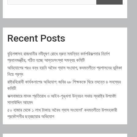
Recent Posts
বুড়িগঙ্গাসহ রাজধানীর নদীদূষণ রোধে দ্রুত সমন্বিত কর্মপরিকল্পনার নির্দেশ
প্রধানমন্ত্রীর, গঠিত হচ্ছে আন্তঃসংস্থা সমন্বয় কমিটি
অভিযোগের পরও বন্ধ হয়নি অবৈধ গ্যাস সংযোগ, কদমতলীতে প্রশাসনের ভূমিকা
নিয়ে প্রশ্ন
রাষ্ট্রবিরোধী কার্যকলাপের অভিযোগ: জবির ৬৮ শিক্ষককে ঘিরে তদন্তে ৪ সদস্যের
কমিটি
কক্সবাজারে মাদক প্রতিরোধ ও আইন-শৃঙ্খলা উন্নয়ন সভায় স্বরাষ্ট্র উপদেষ্টা
সালাউদ্দিন আহমদ
৫০ হাজার থেকে ১ লাখ টাকায় অবৈধ গ্যাস সংযোগ!’ কদমতলীতে উপসহকারী
প্রকৌশলীর ছত্রছায়ার অভিযোগ