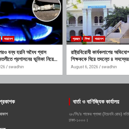
সারাদেশ
প্রচ্ছদ
শিক্ষা
সারাদেশ
রও বন্ধ হয়নি অবৈধ গ্যাস
রাষ্ট্রবিরোধী কার্যকলাপের অভিয
তলীতে প্রশাসনের ভূমিকা নিয়ে
শিক্ষককে ঘিরে তদন্তে ৪ সদস্যের
026
swadhin
August 6, 2026
swadhin
প্রকাশক
বার্তা ও বাণিজ্যিক কার্যালয়
আকাশ
২৮/সি/৪ শাকের প্লাজা (টয়েনবি রোড) মতি
ঢাকা-১০০০।