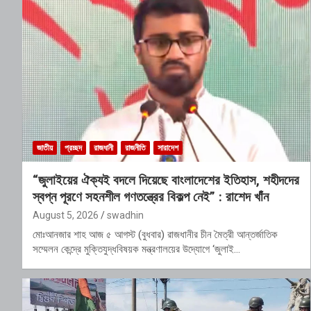
জাতীয়
প্রচ্ছদ
রাজধানী
রাজনীতি
সারাদেশ
“জুলাইয়ের ঐক্যই বদলে দিয়েছে বাংলাদেশের ইতিহাস, শহীদদের
স্বপ্ন পূরণে সহনশীল গণতন্ত্রের বিকল্প নেই” : রাশেদ খাঁন
August 5, 2026
swadhin
মোঃআনজার শাহ আজ ৫ আগস্ট (বুধবার) রাজধানীর চীন মৈত্রী আন্তর্জাতিক
সম্মেলন কেন্দ্রে মুক্তিযুদ্ধবিষয়ক মন্ত্রণালয়ের উদ্যোগে ‘জুলাই…