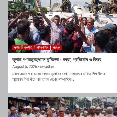
জাতীয়
রাজনীতি
লাইফস্টাইল
সারাদেশ
জুলাই গণঅভ্যুত্থানে কুমিল্লা : রক্ত, প্রতিরোধ ও বিজয়
August 5, 2026
swadhin
মোঃআনজার শাহ ২০২৪ সালের জুলাইয়ে কোটা সংস্কারের দাবিতে শিক্ষার্থীদের
আন্দোলন ধীরে ধীরে পরিণত হয় দেশের সাম্প্রতিক…