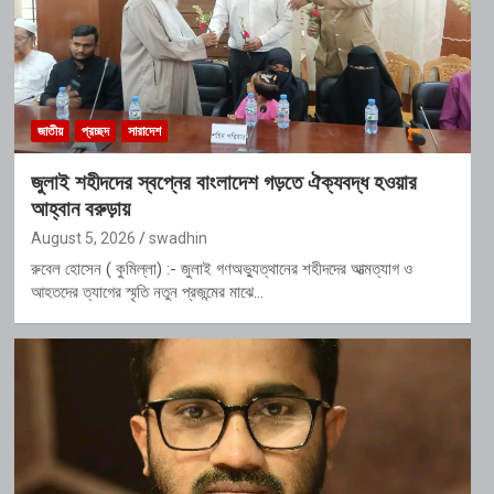
জাতীয়
প্রচ্ছদ
সারাদেশ
জুলাই শহীদদের স্বপ্নের বাংলাদেশ গড়তে ঐক্যবদ্ধ হওয়ার
আহ্বান বরুড়ায়
August 5, 2026
swadhin
রুবেল হোসেন ( কুমিল্লা) :- জুলাই গণঅভ্যুত্থানের শহীদদের আত্মত্যাগ ও
আহতদের ত্যাগের স্মৃতি নতুন প্রজন্মের মাঝে…