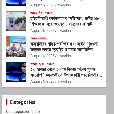
প্রশ্ন
August 6, 2026
swadhin
প্রচ্ছদ
শিক্ষা
সারাদেশ
রাষ্ট্রবিরোধী কার্যকলাপের অভিযোগ: জবির ৬৮
শিক্ষককে ঘিরে তদন্তে ৪ সদস্যের কমিটি
August 6, 2026
swadhin
প্রচ্ছদ
সারাদেশ
কক্সবাজারে মাদক প্রতিরোধ ও আইন-শৃঙ্খলা
উন্নয়ন সভায় স্বরাষ্ট্র উপদেষ্টা সালাউদ্দিন
আহমদ
August 6, 2026
swadhin
অপরাধ
প্রচ্ছদ
সারাদেশ
৫০ হাজার থেকে ১ লাখ টাকায় অবৈধ গ্যাস
সংযোগ!’ কদমতলীতে উপসহকারী প্রকৌশলীর
ছত্রছায়ার অভিযোগ
August 6, 2026
swadhin
Categories
Uncategorized
(200)