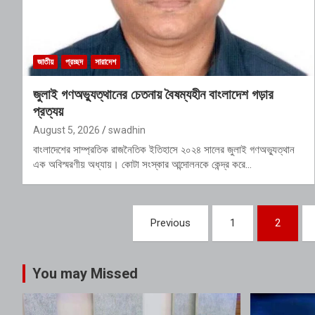
জাতীয়
প্রচ্ছদ
সারাদেশ
জুলাই গণঅভ্যুত্থানের চেতনায় বৈষম্যহীন বাংলাদেশ গড়ার
প্রত্যয়
August 5, 2026
swadhin
বাংলাদেশের সাম্প্রতিক রাজনৈতিক ইতিহাসে ২০২৪ সালের জুলাই গণঅভ্যুত্থান
এক অবিস্মরণীয় অধ্যায়। কোটা সংস্কার আন্দোলনকে কেন্দ্র করে…
Posts
Previous
1
2
pagination
You may Missed