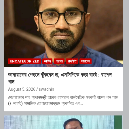
UNCATEGORIZED
জাতীয়
প্রচ্ছদ
রাজনীতি
সারাদেশ
জামায়াতের পেছনে ঝুঁকবেন না, এনসিপিকে কড়া বার্তা : রাশেদ
খান
August 5, 2026
swadhin
মোঃআনজার শাহ প্রধানমন্ত্রী তারেক রহমানের রাজনৈতিক সহকারী রাশেদ খান আজ
(৪ আগস্ট) সামাজিক যোগাযোগমাধ্যমে প্রকাশিত এক…