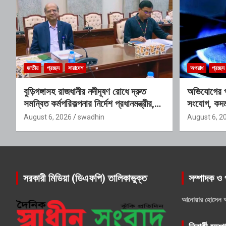
জাতীয়
প্রচ্ছদ
সারাদেশ
অপরাধ
প্রচ্ছদ
বুড়িগঙ্গাসহ রাজধানীর নদীদূষণ রোধে দ্রুত
অভিযোগের প
সমন্বিত কর্মপরিকল্পনার নির্দেশ প্রধানমন্ত্রীর,
সংযোগ, কদম
গঠিত হচ্ছে আন্তঃসংস্থা সমন্বয় কমিটি
প্রশ্ন
August 6, 2026
swadhin
August 6, 2
সরকারী মিডিয়া (ডিএফপি) তালিকাভুক্ত
সম্পাদক ও 
আনোয়ার হোসেন 