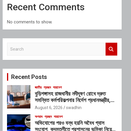
Recent Comments
No comments to show.
S
e
a
r
c
Recent Posts
h
জাতীয়
প্রচ্ছদ
সারাদেশ
বুড়িগঙ্গাসহ রাজধানীর নদীদূষণ রোধে দ্রুত
সমন্বিত কর্মপরিকল্পনার নির্দেশ প্রধানমন্ত্রীর,
গঠিত হচ্ছে আন্তঃসংস্থা সমন্বয় কমিটি
August 6, 2026
swadhin
অপরাধ
প্রচ্ছদ
সারাদেশ
অভিযোগের পরও বন্ধ হয়নি অবৈধ গ্যাস
সংযোগ, কদমতলীতে প্রশাসনের ভূমিকা নিয়ে