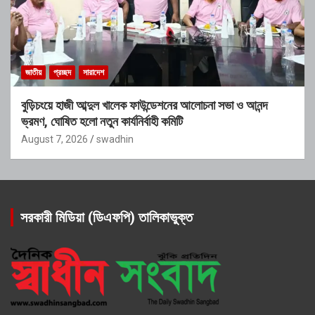
জাতীয়
প্রচ্ছদ
সারাদেশ
বুড়িচংয়ে হাজী আব্দুল খালেক ফাউন্ডেশনের আলোচনা সভা ও আনন্দ
ভ্রমণ, ঘোষিত হলো নতুন কার্যনির্বাহী কমিটি
August 7, 2026
swadhin
সরকারী মিডিয়া (ডিএফপি) তালিকাভুক্ত