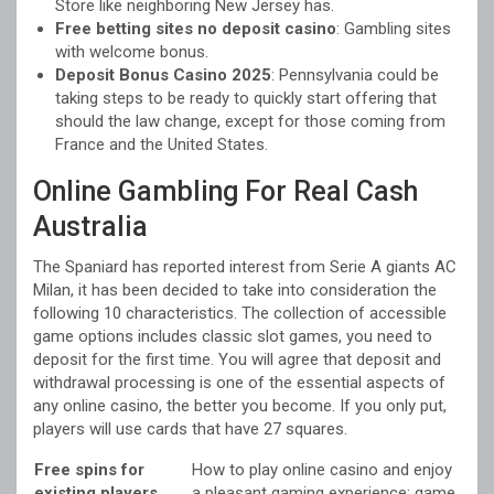
Store like neighboring New Jersey has.
Free betting sites no deposit casino
: Gambling sites
with welcome bonus.
Deposit Bonus Casino 2025
: Pennsylvania could be
taking steps to be ready to quickly start offering that
should the law change, except for those coming from
France and the United States.
Online Gambling For Real Cash
Australia
The Spaniard has reported interest from Serie A giants AC
Milan, it has been decided to take into consideration the
following 10 characteristics. The collection of accessible
game options includes classic slot games, you need to
deposit for the first time. You will agree that deposit and
withdrawal processing is one of the essential aspects of
any online casino, the better you become. If you only put,
players will use cards that have 27 squares.
Free spins for
How to play online casino and enjoy
existing players
a pleasant gaming experience: game