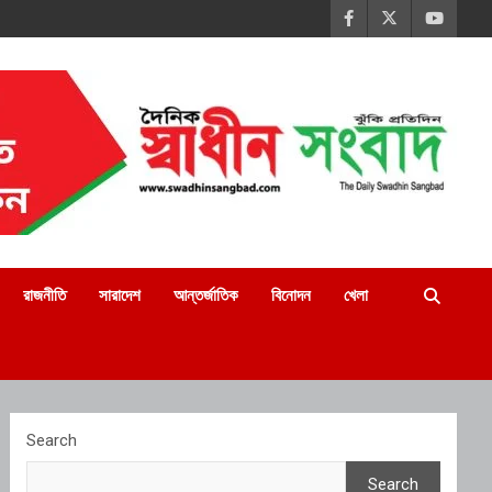
রাজনীতি
সারাদেশ
আন্তর্জাতিক
বিনোদন
খেলা
Search
Search