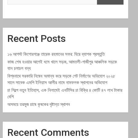
Recent Posts
১৬ আগস্ট কিশোরগঞ্জে তারেক রহমানের সফর: ঘিরে ব্যাপক প্রস্তুতি
কাজ শেষ হওয়ার আগেই ধসে খালে সড়ক, আমতলী-গাজীপুর আঞ্চলিক সড়কে
যান চলাচল বন্ধ
বিশ্বনাথে সরকারি নিষেধ অমান্য করে সড়কে গেট নির্মাণের অভিযোগ ২০২৫
সালে সাবেক এমপি ইলিয়াস আলীর নামে নামফলক স্থাপনের অভিযোগ
চা শিল্পে নতুন ইতিহাস, এক নিলামেই এনটিসির চা বিক্রি ৪ কোটি ৪৭ লাখ টাকার
বেশি
অসময়ে তরমুজ চাষে কৃষকের দৃষ্টান্ত স্থাপন
Recent Comments