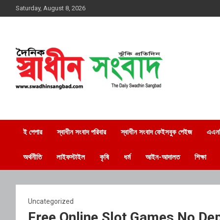
Skip
Saturday, August 8, 2026
to
content
দৈনিক স্বাধীন সংবাদ
ই পেপার
স্বাধীন সংবাদ পরিবার
স্বাধীন সংবাদ ফেইসবুক পেইজ
এএনট
অর্থনীতি
লাইফস্টাইল
কৃষি
ধর্ম
আইন-আদালত
শিক্ষা
Uncategorized
Free Online Slot Games No De