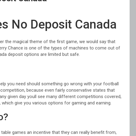
es No Deposit Canada
ver the magical theme of the first game, we would say that
Cherry Chance is one of the types of machines to come out of
ada deposit options are limited but safe.
e help you need should something go wrong with your football
e competition, because even fairly conservative states that
any given day youll see many different competitions covered,
, which give you various options for gaming and earning.
o?
 table games an incentive that they can really benefit from,