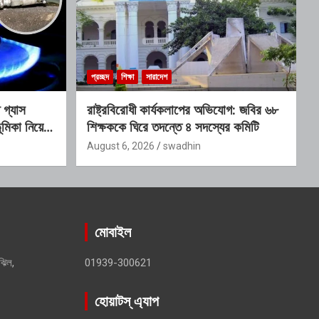
প্রচ্ছদ
শিক্ষা
সারাদেশ
গ্যাস
রাষ্ট্রবিরোধী কার্যকলাপের অভিযোগ: জবির ৬৮
মিকা নিয়ে
শিক্ষককে ঘিরে তদন্তে ৪ সদস্যের কমিটি
August 6, 2026
swadhin
মোবাইল
ঝিল,
01939-300621
হোয়াটস্ এ্যাপ