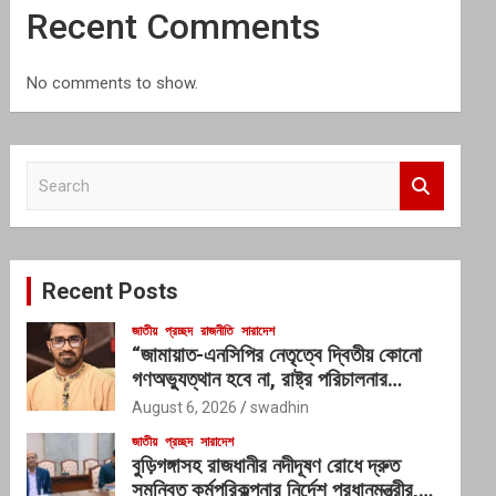
Recent Comments
No comments to show.
S
e
a
r
c
Recent Posts
h
জাতীয়
প্রচ্ছদ
রাজনীতি
সারাদেশ
“জামায়াত-এনসিপির নেতৃত্বে দ্বিতীয় কোনো
গণঅভ্যুত্থান হবে না, রাষ্ট্র পরিচালনার
যোগ্যতাও তাদের নেই”: রাশেদ খাঁনের
August 6, 2026
swadhin
জাতীয়
প্রচ্ছদ
সারাদেশ
বুড়িগঙ্গাসহ রাজধানীর নদীদূষণ রোধে দ্রুত
সমন্বিত কর্মপরিকল্পনার নির্দেশ প্রধানমন্ত্রীর,