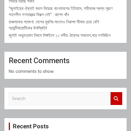
শিউরে উঠছে সবাই
“জুলাইয়ের ঐক্যই বদলে দিয়েছে বাংলাদেশের ইতিহাস, শহীদদের স্বপ্ন পূরণে
সহনশীল গণতন্ত্রের বিকল্প নেই” : রাশেদ খাঁন
চাঞ্চল্যকর গবেষণা: দেশের মুরগির মাংসেও নিরাপদ সীমার চেয়ে বেশি
অ্যান্টিবায়োটিকের উপস্থিতি!
জুলাই অভ্যুত্থান দিবসে টাঙ্গাইলে ১১ দলীয় ঐক্যের সমাবেশ,পরে গণমিছিল
Recent Comments
No comments to show.
S
e
a
r
c
Recent Posts
h