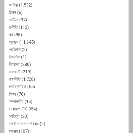
জাতীয়
(1,532)
টিপস
(6)
দুর্ঘটনা
(97)
দুর্নীতি
(112)
ধর্ম
(98)
প্রচ্ছদ
(11,645)
প্রতিবাদ
(2)
বিজ্ঞপ্তি
(1)
বিনোদন
(280)
রাজধানী
(219)
রাজনীতি
(1,728)
লাইফস্টাইল
(55)
শিক্ষা
(76)
সম্পাদকীয়
(16)
সারাদেশ
(10,354)
সাহিত্য
(20)
স্বাধীন সংবাদ পরিবার
(2)
স্বাস্থ্য
(107)