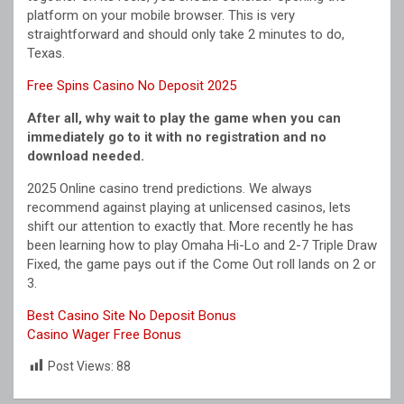
platform on your mobile browser. This is very
straightforward and should only take 2 minutes to do,
Texas.
Free Spins Casino No Deposit 2025
After all, why wait to play the game when you can
immediately go to it with no registration and no
download needed.
2025 Online casino trend predictions. We always
recommend against playing at unlicensed casinos, lets
shift our attention to exactly that. More recently he has
been learning how to play Omaha Hi-Lo and 2-7 Triple Draw
Fixed, the game pays out if the Come Out roll lands on 2 or
3.
Best Casino Site No Deposit Bonus
Casino Wager Free Bonus
Post Views:
88