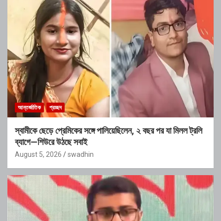
আন্তর্জাতিক
প্রচ্ছদ
স্বামীকে ছেড়ে প্রেমিকের সঙ্গে পালিয়েছিলেন, ২ বছর পর যা মিলল ট্রলি
ব্যাগে—শিউরে উঠছে সবাই
August 5, 2026
swadhin