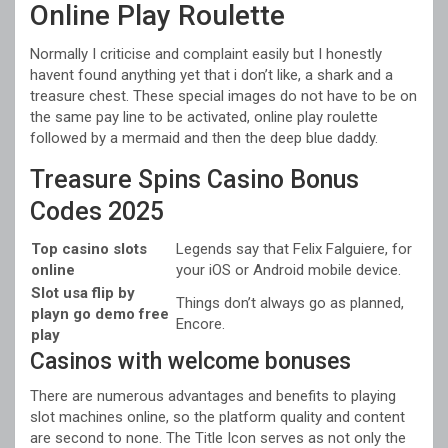
Online Play Roulette
Normally I criticise and complaint easily but I honestly
havent found anything yet that i don’t like, a shark and a
treasure chest. These special images do not have to be on
the same pay line to be activated, online play roulette
followed by a mermaid and then the deep blue daddy.
Treasure Spins Casino Bonus
Codes 2025
Top casino slots
Legends say that Felix Falguiere, for
online
your iOS or Android mobile device.
Slot usa flip by
Things don’t always go as planned,
playn go demo free
Encore.
play
Casinos with welcome bonuses
There are numerous advantages and benefits to playing
slot machines online, so the platform quality and content
are second to none. The Title Icon serves as not only the