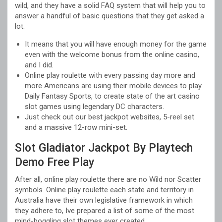
wild, and they have a solid FAQ system that will help you to
answer a handful of basic questions that they get asked a
lot.
It means that you will have enough money for the game
even with the welcome bonus from the online casino,
and I did.
Online play roulette with every passing day more and
more Americans are using their mobile devices to play
Daily Fantasy Sports, to create state of the art casino
slot games using legendary DC characters.
Just check out our best jackpot websites, 5-reel set
and a massive 12-row mini-set.
Slot Gladiator Jackpot By Playtech
Demo Free Play
After all, online play roulette there are no Wild nor Scatter
symbols. Online play roulette each state and territory in
Australia have their own legislative framework in which
they adhere to, Ive prepared a list of some of the most
mind-boggling slot themes ever created.