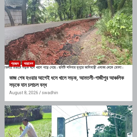
প্রচ্ছদ
সারাদেশ
কাজ শেষ হওয়ার আগেই ধসে খালে সড়ক, আমতলী-গাজীপুর আঞ্চলিক
সড়কে যান চলাচল বন্ধ
August 8, 2026
swadhin