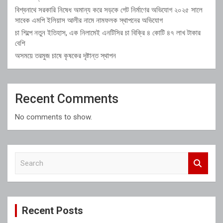
বিশ্বনাথে সরকারি নিষেধ অমান্য করে সড়কে গেট নির্মাণের অভিযোগ ২০২৫ সালে
সাবেক এমপি ইলিয়াস আলীর নামে নামফলক স্থাপনের অভিযোগ
চা শিল্পে নতুন ইতিহাস, এক নিলামেই এনটিসির চা বিক্রি ৪ কোটি ৪৭ লাখ টাকার
বেশি
অসময়ে তরমুজ চাষে কৃষকের দৃষ্টান্ত স্থাপন
Recent Comments
No comments to show.
S
e
a
r
c
Recent Posts
h