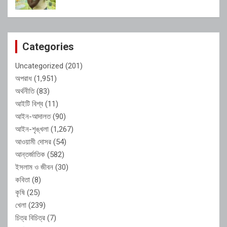
Categories
Uncategorized
(201)
অপরাধ
(1,951)
অর্থনীতি
(83)
আইটি বিশ্ব
(11)
আইন-আদালত
(90)
আইন-শৃঙ্খলা
(1,267)
আওয়ামী দোসর
(54)
আন্তর্জাতিক
(582)
ইসলাম ও জীবন
(30)
কবিতা
(8)
কৃষি
(25)
খেলা
(239)
চিত্র বিচিত্র
(7)