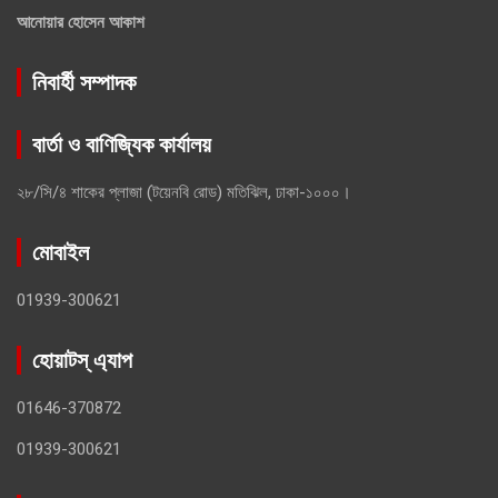
আনোয়ার হোসেন আকাশ
নিবার্হী সম্পাদক
বার্তা ও বাণিজ্যিক কার্যালয়
২৮/সি/৪ শাকের প্লাজা (টয়েনবি রোড) মতিঝিল, ঢাকা-১০০০।
মোবাইল
01939-300621
হোয়াটস্ এ্যাপ
01646-370872
01939-300621