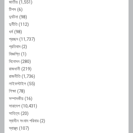
জাতীয়
(1,551)
টিপস
(6)
দুর্ঘটনা
(98)
দুর্নীতি
(112)
ধর্ম
(98)
প্রচ্ছদ
(11,737)
প্রতিবাদ
(2)
বিজ্ঞপ্তি
(1)
বিনোদন
(280)
রাজধানী
(219)
রাজনীতি
(1,736)
লাইফস্টাইল
(55)
শিক্ষা
(78)
সম্পাদকীয়
(16)
সারাদেশ
(10,431)
সাহিত্য
(20)
স্বাধীন সংবাদ পরিবার
(2)
স্বাস্থ্য
(107)