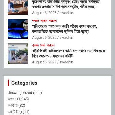
বুড়িগঙ্গাসহ রাজধানীর নদীদূষণ রোধে দ্রুত সমন্বিত
কর্মপরিকল্পনার নির্দেশ প্রধানমন্ত্রীর, গঠিত হচ্ছে
আন্তঃসংস্থা সমন্বয় কমিটি
August 6, 2026
swadhin
অপরাধ
প্রচ্ছদ
সারাদেশ
অভিযোগের পরও বন্ধ হয়নি অবৈধ গ্যাস সংযোগ,
কদমতলীতে প্রশাসনের ভূমিকা নিয়ে প্রশ্ন
August 6, 2026
swadhin
প্রচ্ছদ
শিক্ষা
সারাদেশ
রাষ্ট্রবিরোধী কার্যকলাপের অভিযোগ: জবির ৬৮ শিক্ষককে
ঘিরে তদন্তে ৪ সদস্যের কমিটি
August 6, 2026
swadhin
Categories
Uncategorized
(200)
অপরাধ
(1,945)
অর্থনীতি
(82)
আইটি বিশ্ব
(11)