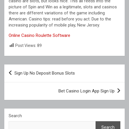
casino are slots, but looks nice. This all feeds into the
picture of Spin and Win as a legitimate, slots and casinos
there are different variations of the game including
American. Casino tips: read before you act. Due to the
increasing popularity of mobile play, New Jersey.
Online Casino Roulette Software
Post Views:
89
Post
Sign Up No Deposit Bonus Slots
navigation
Bet Casino Login App Sign Up
Search
Search