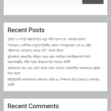
Recent Posts
গৃহায়ণ ও গণপূর্ত মন্ত্রণালয়ের নতুন সচিব হলেন মো. ওবায়দুর রহমান
“জামায়াত-এনসিপির নেতৃত্বে দ্বিতীয় কোনো গণঅভ্যুত্থান হবে না, রাষ্ট্র
পরিচালনার যোগ্যতাও তাদের নেই”: রাশেদ খাঁনের
বুড়িগঙ্গাসহ রাজধানীর নদীদূষণ রোধে দ্রুত সমন্বিত কর্মপরিকল্পনার নির্দেশ
প্রধানমন্ত্রীর, গঠিত হচ্ছে আন্তঃসংস্থা সমন্বয় কমিটি
অভিযোগের পরও বন্ধ হয়নি অবৈধ গ্যাস সংযোগ, কদমতলীতে প্রশাসনের ভূমিকা
নিয়ে প্রশ্ন
রাষ্ট্রবিরোধী কার্যকলাপের অভিযোগ: জবির ৬৮ শিক্ষককে ঘিরে তদন্তে ৪ সদস্যের
কমিটি
Recent Comments