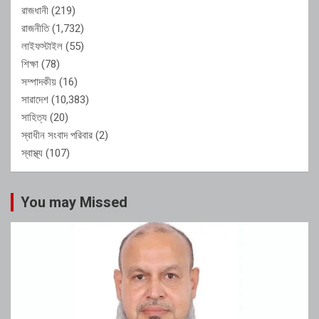
রাজধানী
(219)
রাজনীতি
(1,732)
লাইফস্টাইল
(55)
শিক্ষা
(78)
সম্পাদকীয়
(16)
সারাদেশ
(10,383)
সাহিত্য
(20)
স্বাধীন সংবাদ পরিবার
(2)
স্বাস্থ্য
(107)
You may Missed