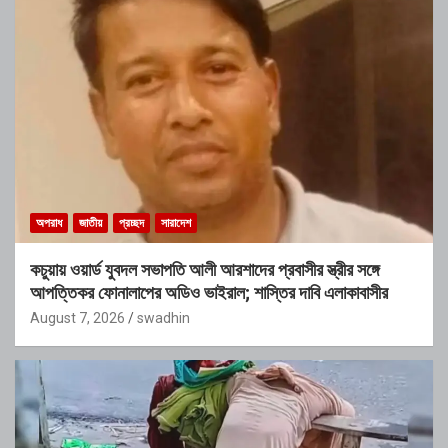
অপরাধ
জাতীয়
প্রচ্ছদ
সারাদেশ
কচুয়ায় ওয়ার্ড যুবদল সভাপতি আলী আরশাদের প্রবাসীর স্ত্রীর সঙ্গে
আপত্তিকর ফোনালাপের অডিও ভাইরাল; শাস্তির দাবি এলাকাবাসীর
August 7, 2026
swadhin