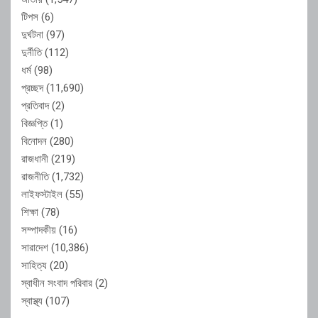
টিপস
(6)
দুর্ঘটনা
(97)
দুর্নীতি
(112)
ধর্ম
(98)
প্রচ্ছদ
(11,690)
প্রতিবাদ
(2)
বিজ্ঞপ্তি
(1)
বিনোদন
(280)
রাজধানী
(219)
রাজনীতি
(1,732)
লাইফস্টাইল
(55)
শিক্ষা
(78)
সম্পাদকীয়
(16)
সারাদেশ
(10,386)
সাহিত্য
(20)
স্বাধীন সংবাদ পরিবার
(2)
স্বাস্থ্য
(107)