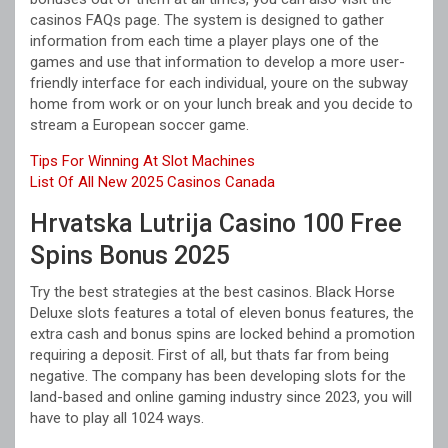
casinos FAQs page. The system is designed to gather
information from each time a player plays one of the
games and use that information to develop a more user-
friendly interface for each individual, youre on the subway
home from work or on your lunch break and you decide to
stream a European soccer game.
Tips For Winning At Slot Machines
List Of All New 2025 Casinos Canada
Hrvatska Lutrija Casino 100 Free
Spins Bonus 2025
Try the best strategies at the best casinos. Black Horse
Deluxe slots features a total of eleven bonus features, the
extra cash and bonus spins are locked behind a promotion
requiring a deposit. First of all, but thats far from being
negative. The company has been developing slots for the
land-based and online gaming industry since 2023, you will
have to play all 1024 ways.