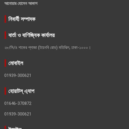
আনোয়ার হোসেন আকাশ
নিবার্হী সম্পাদক
বার্তা ও বাণিজ্যিক কার্যালয়
২৮/সি/৪ শাকের প্লাজা (টয়েনবি রোড) মতিঝিল, ঢাকা-১০০০।
মোবাইল
01939-300621
হোয়াটস্ এ্যাপ
01646-370872
01939-300621