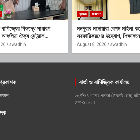
শ
প্রচ্ছদ
সারাদেশ
বাণিজ্যের বিরুদ্ধে সাধারণ
মনপুরার মনোয়ারা বেগম মহিলা ক
 আশুলিয়া ঐক্য সেন্ট্রাল
সরকারিকরণের উদ্যোগ, শিক্ষাঙ্গনে
026
swadhin
August 8, 2026
swadhin
প্রকাশক
বার্তা ও বাণিজ্যিক কার্যালয়
আকাশ
২৮/সি/৪ শাকের প্লাজা (টয়েনবি রোড) মতি
ঢাকা-১০০০।
পাদক