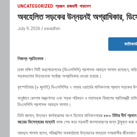
UNCATEGORIZED
প্রচ্ছদ
রাজধানী
সারাদেশ
অবহেলিত সড়কের উন্নয়নই অগ্রাধিকার, ডিস
July 9, 2026
swadhin
ফটোকার্
নিজস্ব প্রতিবেদক :
ঢাকা দক্ষিণ সিটি করপোরেশনের (ডিএসসিসি) প্রশাসক আবদুস সালাম বলেছেন, দায়িত্
সড়কগুলোর উন্নয়নকে সর্বোচ্চ অগ্রাধিকার দেওয়া হয়েছে।
বৃহস্পতিবার (৯ জুলাই) ডিএসসিসির ৭ নম্বর ওয়ার্ডের মানিকনগর প্রধান সড়কের উন
অনুষ্ঠানে রেলপথ মন্ত্রণালয় এবং সড়ক পরিবহন ও মহাসড়ক বিভাগের প্রতিমন্ত্রী হাবি
ডিএসসিসি প্রশাসক আবদুস সালাম।
তিনি জানান, উন্নয়ন কার্যক্রমের অংশ হিসেবে মানিকনগরের
৮৮০ মিটার দীর্ঘ প্রধ
বছরের ডিসেম্বরের মধ্যেই
কাজ শেষ করে সড়কটি জনসাধারণের জন্য উন্মুক্ত করা 
আবদুস সালাম বলেন, পরিকল্পিত অবকাঠামো উন্নয়নের মাধ্যমে নগরবাসীর জীবনমান