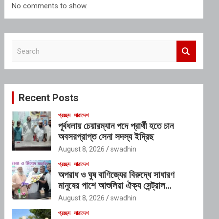
No comments to show.
S
e
a
r
c
Recent Posts
h
প্রচ্ছদ
সারাদেশ
পূর্বধলায় চেয়ারম্যান পদে প্রার্থী হতে চান
অবসরপ্রাপ্ত সেনা সদস্য ইদ্রিছ
August 8, 2026
swadhin
প্রচ্ছদ
সারাদেশ
অপরাধ ও ঘুষ বাণিজ্যের বিরুদ্ধে সাধারণ
মানুষের পাশে আশুলিয়া ঐক্য সেন্ট্রাল
প্রেসক্লাব
August 8, 2026
swadhin
প্রচ্ছদ
সারাদেশ