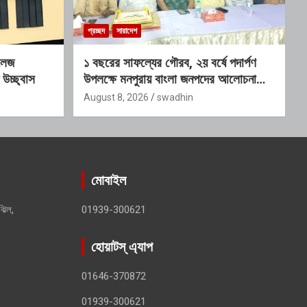
প্রচ্ছদ
সারাদেশ
লেজ
১ বছরের সাফল্যের গৌরব, ২য় বর্ষে পদার্পণ
 উচ্ছ্বাস
উপলক্ষে মনপুরায় বাংলা জনপদের আলোচনা
সভা
August 8, 2026
swadhin
মোবাইল
ঝিল,
01939-300621
হোয়াটস্ এ্যাপ
01646-370872
01939-300621