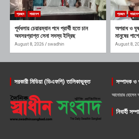
প্রচ্ছদ
সারাদেশ
প্রচ্ছদ
সারাদে
পূর্বধলায় চেয়ারম্যান পদে প্রার্থী হতে চান
অপরাধ ও ঘুষ 
অবসরপ্রাপ্ত সেনা সদস্য ইদ্রিছ
মানুষের পাশে
প্রেসক্লাব
August 8, 2026
swadhin
August 8, 2
সরকারী মিডিয়া (ডিএফপি) তালিকাভুক্ত
সম্পাদক ও 
আনোয়ার হোসেন 
নিবার্হী সম্