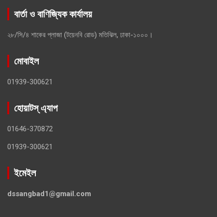
বার্তা ও বাণিজ্যিক কার্যালয়
২৮/সি/৪ শাকের প্লাজা (টয়েনবি রোড) মতিঝিল, ঢাকা-১০০০।
মোবাইল
01939-300621
হোয়াটস্ এ্যাপ
01646-370872
01939-300621
ইমেইল
dssangbad1@gmail.com