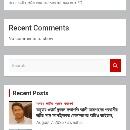
প্রধানমন্ত্রীর, গঠিত হচ্ছে আন্তঃসংস্থা সমন্বয় কমিটি
Recent Comments
No comments to show.
S
e
a
r
c
Recent Posts
h
অপরাধ
জাতীয়
প্রচ্ছদ
সারাদেশ
কচুয়ায় ওয়ার্ড যুবদল সভাপতি আলী আরশাদের প্রবাসীর
স্ত্রীর সঙ্গে আপত্তিকর ফোনালাপের অডিও ভাইরাল;
শাস্তির দাবি এলাকাবাসীর
August 7, 2026
swadhin