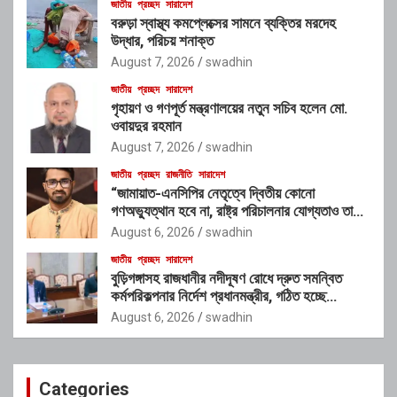
জাতীয়
প্রচ্ছদ
সারাদেশ
বরুড়া স্বাস্থ্য কমপ্লেক্সের সামনে ব্যক্তির মরদেহ
উদ্ধার, পরিচয় শনাক্ত
August 7, 2026
swadhin
জাতীয়
প্রচ্ছদ
সারাদেশ
গৃহায়ণ ও গণপূর্ত মন্ত্রণালয়ের নতুন সচিব হলেন মো.
ওবায়দুর রহমান
August 7, 2026
swadhin
জাতীয়
প্রচ্ছদ
রাজনীতি
সারাদেশ
“জামায়াত-এনসিপির নেতৃত্বে দ্বিতীয় কোনো
গণঅভ্যুত্থান হবে না, রাষ্ট্র পরিচালনার যোগ্যতাও তাদের
নেই”: রাশেদ খাঁনের
August 6, 2026
swadhin
জাতীয়
প্রচ্ছদ
সারাদেশ
বুড়িগঙ্গাসহ রাজধানীর নদীদূষণ রোধে দ্রুত সমন্বিত
কর্মপরিকল্পনার নির্দেশ প্রধানমন্ত্রীর, গঠিত হচ্ছে
আন্তঃসংস্থা সমন্বয় কমিটি
August 6, 2026
swadhin
Categories