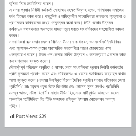
ভূমিকা নিয়ে মতবিনিময় করেন।
এ সময় প্রধান নির্বাহী কর্মকর্তা মোহাম্মদ রহমত উল্লাহ বলেন, গণমাধ্যম সমাজের
দর্পণ হিসেবে কাজ করে। বস্তুনিষ্ঠ ও দায়িত্বশীল সাংবাদিকতা জনগণের প্রত্যাশা ও
প্রশাসনের কার্যক্রমের মধ্যে সেতুবন্ধন রচনা করে। তিনি জেলার উন্নয়ন
কর্মকাণ্ড যথাযথভাবে জনগণের সামনে তুলে ধরতে সাংবাদিকদের সহযোগিতা কামনা
করেন।
সাংবাদিকরা কক্সবাজার জেলার বিভিন্ন উন্নয়ন কার্যক্রম, জনস্বার্থসংশ্লিষ্ট বিষয়
এবং প্রশাসন-গণমাধ্যমের পারস্পরিক সহযোগিতা আরও জোরদারের ওপর
গুরুত্বারোপ করেন। উভয় পক্ষ জেলার সার্বিক উন্নয়ন ও জনকল্যাণে একসঙ্গে কাজ
করার প্রত্যয় ব্যক্ত করেন।
সৌহার্দ্যপূর্ণ পরিবেশে অনুষ্ঠিত এ সাক্ষাৎ শেষে সাংবাদিকরা প্রধান নির্বাহী কর্মকর্তার
প্রতি কৃতজ্ঞতা প্রকাশ করেন এবং ভবিষ্যতেও এ ধরনের মতবিনিময় অব্যাহত রাখার
আশা ব্যক্ত করেন।এসময় উপস্থিত ছিলেন দৈনিক স্বাধীন সংবাদ পত্রিকার জেলা
প্রতিনিধি মোঃ আব্দুল গফুর স্টাফ রিপোর্টার মোঃ হোসেন সুমন ঈদগাঁও প্রতিনিধি
মনজুর আলম, স্টাফ রিপোর্টার সাহাব উদ্দিন হিরু,সদর সাইফুদ্দিন আহম্মেদ রুবেল,
অনলাইন মাল্টিমিডিয়া বিচ টিভি সম্পাদক রফিকুল ইসলাম সোহেলসহ অনন্য
প্রমূখ।
Post Views:
239