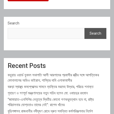
Search
Search
Recent Posts
কচুয়ায় ওয়ার্ড যুবদল সভাপতি আলী আরশাদের প্রবাসীর স্ত্রীর সঙ্গে আপত্তিকর
ফোনালাপের অডিও ভাইরাল; শাস্তির দাবি এলাকাবাসীর
বরুড়া স্বাস্থ্য কমপ্লেক্সের সামনে ব্যক্তির মরদেহ উদ্ধার, পরিচয় শনাক্ত
গৃহায়ণ ও গণপূর্ত মন্ত্রণালয়ের নতুন সচিব হলেন মো. ওবায়দুর রহমান
“জামায়াত-এনসিপির নেতৃত্বে দ্বিতীয় কোনো গণঅভ্যুত্থান হবে না, রাষ্ট্র
পরিচালনার যোগ্যতাও তাদের নেই”: রাশেদ খাঁনের
বুড়িগঙ্গাসহ রাজধানীর নদীদূষণ রোধে দ্রুত সমন্বিত কর্মপরিকল্পনার নির্দেশ