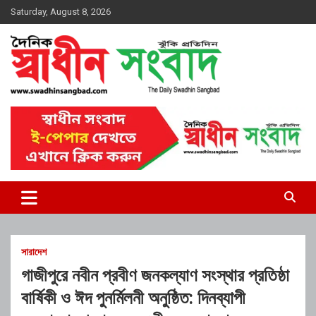
Skip
Saturday, August 8, 2026
to
content
দৈনিক স্বাধীন সংবাদ
সারাদেশ
গাজীপুরে নবীন প্রবীণ জনকল্যাণ সংস্থার প্রতিষ্ঠা
বার্ষিকী ও ঈদ পুনর্মিলনী অনুষ্ঠিত: দিনব্যাপী