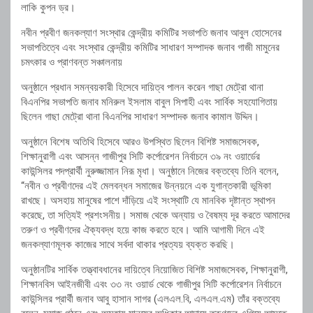
লাকি কুপন ড্র।
নবীন প্রবীণ জনকল্যাণ সংস্থার কেন্দ্রীয় কমিটির সভাপতি জনাব আবুল হোসেনের
সভাপতিত্বে এবং সংস্থার কেন্দ্রীয় কমিটির সাধারণ সম্পাদক জনাব গাজী মামুনের
চমৎকার ও প্রাণবন্ত সঞ্চালনায়
অনুষ্ঠানে প্রধান সমন্বয়কারী হিসেবে দায়িত্ব পালন করেন গাছা মেট্রো থানা
বিএনপির সভাপতি জনাব মনিরুল ইসলাম বাবুল সিপাহী এবং সার্বিক সহযোগিতায়
ছিলেন গাছা মেট্রো থানা বিএনপির সাধারণ সম্পাদক জনাব কামাল উদ্দিন।
অনুষ্ঠানে বিশেষ অতিথি হিসেবে আরও উপস্থিত ছিলেন বিশিষ্ট সমাজসেবক,
শিক্ষানুরাগী এবং আসন্ন গাজীপুর সিটি কর্পোরেশন নির্বাচনে ৩৯ নং ওয়ার্ডের
কাউন্সিলর পদপ্রার্থী নুরুজ্জামান নিরূ মৃধা। অনুষ্ঠানে নিজের বক্তব্যে তিনি বলেন,
“নবীন ও প্রবীণদের এই মেলবন্ধন সমাজের উন্নয়নে এক যুগান্তকারী ভূমিকা
রাখছে। অসহায় মানুষের পাশে দাঁড়িয়ে এই সংস্থাটি যে মানবিক দৃষ্টান্ত স্থাপন
করেছে, তা সত্যিই প্রশংসনীয়। সমাজ থেকে অন্যায় ও বৈষম্য দূর করতে আমাদের
তরুণ ও প্রবীণদের ঐক্যবদ্ধ হয়ে কাজ করতে হবে। আমি আগামী দিনে এই
জনকল্যাণমূলক কাজের সাথে সর্বদা থাকার প্রত্যয় ব্যক্ত করছি।
অনুষ্ঠানটির সার্বিক তত্ত্বাবধানের দায়িত্বে নিয়োজিত বিশিষ্ট সমাজসেবক, শিক্ষানুরাগী,
শিক্ষানবিস আইনজীবী এবং ৩৩ নং ওয়ার্ড থেকে গাজীপুর সিটি কর্পোরেশন নির্বাচনে
কাউন্সিলর প্রার্থী জনাব আবু হাসান সাগর (এলএল.বি, এলএল.এম) তাঁর বক্তব্যে