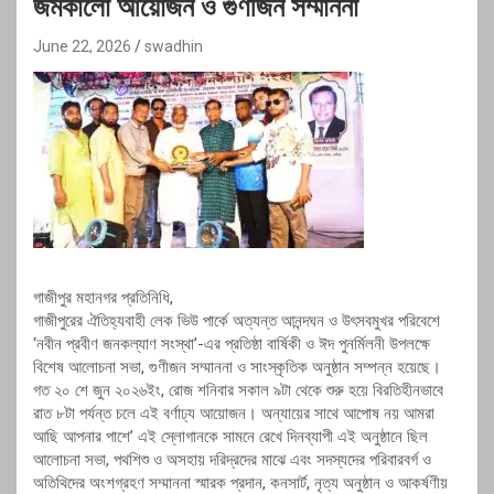
জমকালো আয়োজন ও গুণীজন সম্মাননা
June 22, 2026
swadhin
গাজীপুর মহানগর প্রতিনিধি,
গাজীপুরের ঐতিহ্যবাহী লেক ভিউ পার্কে অত্যন্ত আনন্দঘন ও উৎসবমুখর পরিবেশে
‘নবীন প্রবীণ জনকল্যাণ সংস্থা’-এর প্রতিষ্ঠা বার্ষিকী ও ঈদ পুনর্মিলনী উপলক্ষে
বিশেষ আলোচনা সভা, গুণীজন সম্মাননা ও সাংস্কৃতিক অনুষ্ঠান সম্পন্ন হয়েছে।
গত ২০ শে জুন ২০২৬ইং, রোজ শনিবার সকাল ৯টা থেকে শুরু হয়ে বিরতিহীনভাবে
রাত ৮টা পর্যন্ত চলে এই বর্ণাঢ্য আয়োজন। অন্যায়ের সাথে আপোষ নয় আমরা
আছি আপনার পাশে’ এই স্লোগানকে সামনে রেখে দিনব্যাপী এই অনুষ্ঠানে ছিল
আলোচনা সভা, পথশিশু ও অসহায় দরিদ্রদের মাঝে এবং সদস্যদের পরিবারবর্গ ও
অতিথিদের অংশগ্রহণ সম্মাননা স্মারক প্রদান, কনসার্ট, নৃত্য অনুষ্ঠান ও আকর্ষণীয়