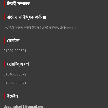
নিবার্হী সম্পাদক
বার্তা ও বাণিজ্যিক কার্যালয়
২৮/সি/৪ শাকের প্লাজা (টয়েনবি রোড) মতিঝিল, ঢাকা-১০০০।
মোবাইল
01939-300621
হোয়াটস্ এ্যাপ
01646-370872
01939-300621
ইমেইল
dssangbad1@gmail.com