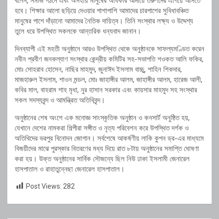
বলেন, সমাজ গঠনে এবং অসহায় মানুষের অধিকার আদায়ে তরুণদের এগিয়ে আসতে
হবে। শিক্ষার আলো ছড়িয়ে দেওয়ার পাশাপাশি আমাদের চারপাশের সুবিধাবঞ্চিত
মানুষের পাশে দাঁড়ানো আমাদের নৈতিক দায়িত্ব। তিনি সংস্থার লক্ষ্য ও উদ্দেশ্য
তুলে ধরে উপস্থিত সকলকে আন্তরিক ধন্যবাদ জানান।
দিনব্যাপী এই মহতী অনুষ্ঠানে আরও উপস্থিত থেকে অনুষ্ঠানকে সাফল্যমণ্ডিত করেন
নবীন প্রবীণ জনকল্যাণ সংস্থার কেন্দ্রীয় কমিটির সহ-সভাপতি শওকত আলি ফকির,
মোঃ সোহরাব হোসেন, নাছির মাহমুদ, জুনাঈদ ইসলাম বাচ্চু, শাহিন শিকদার,
মাজহারুল ইসলাম, শাওন মন্ডল, মোঃ জাহাঙ্গীর আলম, জাহাঙ্গীর আলম, হারেজ আলী,
কবির মাল, বাহরাম শাহ মৃধা, নুর হাসান সরকার এবং কায়সার মাহমুদ সহ সংস্থার
সকল সদস্যবৃন্দ ও আমন্ত্রিত অতিথিবৃন্দ।
অনুষ্ঠানের শেষ অংশে এক মনোজ্ঞ সাংস্কৃতিক অনুষ্ঠান ও কনসার্ট অনুষ্ঠিত হয়,
যেখানে দেশের নামকরা শিল্পীরা সঙ্গীত ও নৃত্য পরিবেশন করে উপস্থিত দর্শক ও
অতিথিদের ভরপুর বিনোদন জোগান। সর্বশেষে আকর্ষণীয় লাকি কুপন ড্র-এর মাধ্যমে
বিজয়ীদের মাঝে পুরস্কার বিতরণের মধ্য দিয়ে রাত ৮টায় অনুষ্ঠানের সমাপ্তি ঘোষণা
করা হয়। উক্ত অনুষ্ঠানের সার্বিক সৌজন্যে ছিল নিউ ঢাকা ইসলামী জেনারেল
হাসপাতাল ও রাহাতুন্নেছা জেনারেল হাসপাতাল।
Post Views:
282