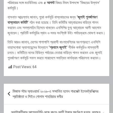
পরিবারের সঙ্গে মতবিনিময় এবং
৫ আগস্ট
বিজয় দিবস উপলক্ষে ‘বিজয়ের উল্লাস’
কর্মসূচি।
হাসনাত আব্দুল্লাহ জানান, পুরো কর্মসূচি বাস্তবায়নের জন্য
‘জুলাই পুনর্জাগরণ
বাস্তবায়ন কমিটি’
গঠন করা হয়েছে। তিনি কমিটির আহ্বায়কের দায়িত্ব পালন
করবেন এবং সদস্যসচিব হিসেবে থাকবেন এনসিপির যুগ্ম আহ্বায়ক আলী আহসান
জুনায়েদ। প্রতিটি কর্মসূচির স্থান ও সময় সংশ্লিষ্ট উইং পর্যায়ক্রমে ঘোষণা করবে।
তিনি আরও জানান, দেশের পাশাপাশি প্রবাসী বাংলাদেশিদের অংশগ্রহণে এনসিপি
ডায়াসপোরা অ্যালায়েন্সের উদ্যোগে
‘প্রবাসে জুলাই’
শীর্ষক কর্মসূচিও মাসব্যাপী
চলবে। কমিটিতে দলের বিভিন্ন পর্যায়ের নেতারা দায়িত্ব পালন করবেন এবং জুলাই
পুনর্জাগরণ কর্মসূচি সফল করতে সারাদেশে সমন্বিত কার্যক্রম পরিচালনা করবেন।
Post Views:
64
Post
মিজাফ স্টার অ্যাওয়ার্ড ২০২৬-এ সম্মানিত হলেন পারফেক্ট ইলেকট্রনিক্সের
navigation
প্রতিষ্ঠাতা ও সিইও গোলাম শাহরিয়ার কবীর
অ্যান্টার্কটিকার আগ্নেয়গিরি থেকে বছরে কোটি টাকার স্বর্ণকণা ছড়ায়, বলছেন