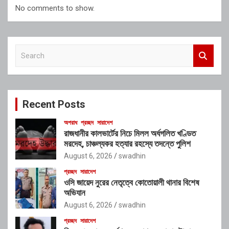
No comments to show.
S
e
a
r
c
Recent Posts
h
অপরাধ
প্রচ্ছদ
সারাদেশ
রাজধানীর কালভার্টের নিচে মিলল অর্ধগলিত খণ্ডিত
মরদেহ, চাঞ্চল্যকর হত্যার রহস্যে তদন্তে পুলিশ
August 6, 2026
swadhin
প্রচ্ছদ
সারাদেশ
ওসি জায়েদ নুরের নেতৃত্বে কোতোয়ালী থানার বিশেষ
অভিযান
August 6, 2026
swadhin
প্রচ্ছদ
সারাদেশ