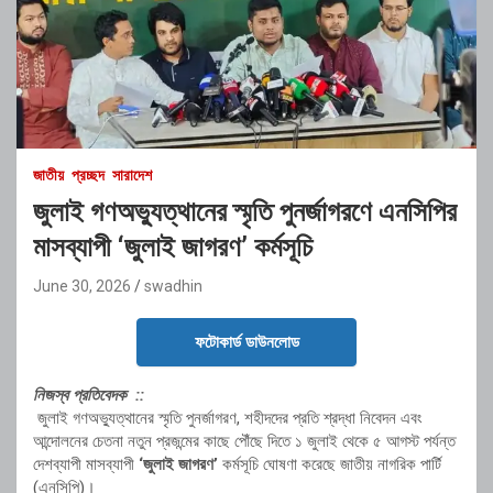
জাতীয়
প্রচ্ছদ
সারাদেশ
জুলাই গণঅভ্যুত্থানের স্মৃতি পুনর্জাগরণে এনসিপির
মাসব্যাপী ‘জুলাই জাগরণ’ কর্মসূচি
June 30, 2026
swadhin
ফটোকার্ড ডাউনলোড
নিজস্ব প্রতিবেদক ::
জুলাই গণঅভ্যুত্থানের স্মৃতি পুনর্জাগরণ, শহীদদের প্রতি শ্রদ্ধা নিবেদন এবং
আন্দোলনের চেতনা নতুন প্রজন্মের কাছে পৌঁছে দিতে ১ জুলাই থেকে ৫ আগস্ট পর্যন্ত
দেশব্যাপী মাসব্যাপী
‘জুলাই জাগরণ’
কর্মসূচি ঘোষণা করেছে জাতীয় নাগরিক পার্টি
(এনসিপি)।