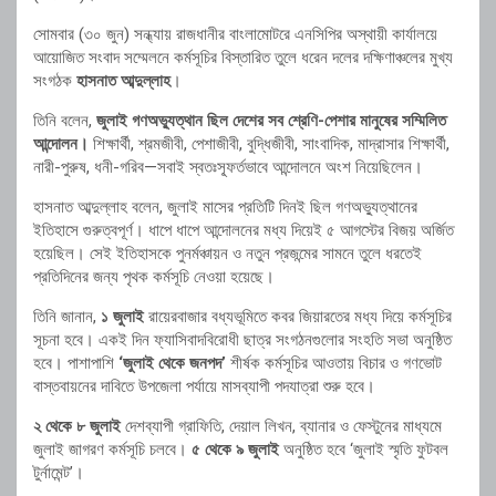
সোমবার (৩০ জুন) সন্ধ্যায় রাজধানীর বাংলামোটরে এনসিপির অস্থায়ী কার্যালয়ে
আয়োজিত সংবাদ সম্মেলনে কর্মসূচির বিস্তারিত তুলে ধরেন দলের দক্ষিণাঞ্চলের মুখ্য
সংগঠক
হাসনাত আব্দুল্লাহ
।
তিনি বলেন,
জুলাই গণঅভ্যুত্থান ছিল দেশের সব শ্রেণি-পেশার মানুষের সম্মিলিত
আন্দোলন।
শিক্ষার্থী, শ্রমজীবী, পেশাজীবী, বুদ্ধিজীবী, সাংবাদিক, মাদ্রাসার শিক্ষার্থী,
নারী-পুরুষ, ধনী-গরিব—সবাই স্বতঃস্ফূর্তভাবে আন্দোলনে অংশ নিয়েছিলেন।
হাসনাত আব্দুল্লাহ বলেন, জুলাই মাসের প্রতিটি দিনই ছিল গণঅভ্যুত্থানের
ইতিহাসে গুরুত্বপূর্ণ। ধাপে ধাপে আন্দোলনের মধ্য দিয়েই ৫ আগস্টের বিজয় অর্জিত
হয়েছিল। সেই ইতিহাসকে পুনর্মঞ্চায়ন ও নতুন প্রজন্মের সামনে তুলে ধরতেই
প্রতিদিনের জন্য পৃথক কর্মসূচি নেওয়া হয়েছে।
তিনি জানান,
১ জুলাই
রায়েরবাজার বধ্যভূমিতে কবর জিয়ারতের মধ্য দিয়ে কর্মসূচির
সূচনা হবে। একই দিন ফ্যাসিবাদবিরোধী ছাত্র সংগঠনগুলোর সংহতি সভা অনুষ্ঠিত
হবে। পাশাপাশি
‘জুলাই থেকে জনপদ’
শীর্ষক কর্মসূচির আওতায় বিচার ও গণভোট
বাস্তবায়নের দাবিতে উপজেলা পর্যায়ে মাসব্যাপী পদযাত্রা শুরু হবে।
২ থেকে ৮ জুলাই
দেশব্যাপী গ্রাফিতি, দেয়াল লিখন, ব্যানার ও ফেস্টুনের মাধ্যমে
জুলাই জাগরণ কর্মসূচি চলবে।
৫ থেকে ৯ জুলাই
অনুষ্ঠিত হবে ‘জুলাই স্মৃতি ফুটবল
টুর্নামেন্ট’।