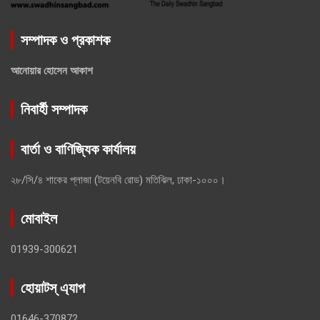
সম্পাদক ও প্রকাশক
আনোয়ার হোসেন আকাশ
নিবার্হী সম্পাদক
বার্তা ও বাণিজ্যিক কার্যালয়
২৮/সি/৪ শাকের প্লাজা (টয়েনবি রোড) মতিঝিল, ঢাকা-১০০০।
মোবাইল
01939-300621
হোয়াটস্ এ্যাপ
01646-370872