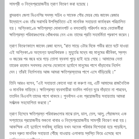
সামগ্রী ও নিত্যপ্রয়োজনীয় ত্রাণ বিতরণ করা হয়েছে।
বান্দরবান জেলা বিএনপির সদস্য সচিব ও সাবেক পৌর মেয়র মোঃ জাবেদ রেজার
উদ্যোগে এবং তাঁর সরাসরি উপস্থিতিতে এই মানবিক সহায়তা কার্যক্রম পরিচালিত
হয়। অগ্নিকাণ্ডে ক্ষতিগ্রস্ত দোকানপাট ও বসতবাড়ি পরিদর্শন করে নেতাকর্মীরা
ক্ষতিগ্রস্ত পরিবারগুলোর খোঁজখবর নেন এবং তাদের প্রতি সহমর্মিতা প্রকাশ করেন।
ত্রাণ বিতরণকালে জাবেদ রেজা বলেন, “রাত সাড়ে ৩টার দিকে গভীর রাতে ঘটে যাওয়া
এই অগ্নিকাণ্ড অত্যন্ত হৃদয়বিদারক। মুহূর্তের মধ্যে বহু মানুষের জীবিকা, স্বপ্ন
ও বছরের পর বছর ধরে গড়ে তোলা ব্যবসা পুড়ে ছাই হয়ে গেছে। আমাদের নেতা
তারেক রহমান সবসময় দেশের যেকোনো দুর্যোগে মানুষের পাশে দাঁড়ানোর নির্দেশ
দেন। তাঁরই নির্দেশনায় আজ আমরা ক্ষতিগ্রস্তদের পাশে এসে দাঁড়িয়েছি।”
তিনি আরও বলেন, “এই সহায়তা কোনো দয়া বা করুণা নয়, এটি আমাদের রাজনৈতিক
ও মানবিক দায়িত্ব। ক্ষতিগ্রস্ত ব্যবসায়ীরা যতদিন পর্যন্ত ঘুরে দাঁড়াতে না পারবেন,
ততদিন বিএনপি তাদের পাশে থাকবে। পুনর্বাসন এবং প্রয়োজনীয় সহায়তায় আমরা
সর্বাত্মক সহযোগিতা করবো।”
ত্রাণ হিসেবে ক্ষতিগ্রস্ত পরিবারগুলোর মাঝে চাল, ডাল, তেল, আলু, পেঁয়াজসহ এক
সপ্তাহের প্রয়োজনীয় শুকনো খাবার ও নিত্যপ্রয়োজনীয় সামগ্রী বিতরণ করা হয়।
আকস্মিক এই দুর্যোগে সবকিছু হারিয়ে যখন অনেক পরিবার দিশেহারা হয়ে পড়েছিল,
তখন দ্রুত মানবিক সহায়তা পৌঁছে যাওয়ায় এলাকায় স্বস্তি ফিরে এসেছে বলে