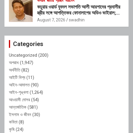
অপরাধ
জাতীয়
প্রচ্ছদ
সারাদেশ
কচুয়ায় ওয়ার্ড যুবদল সভাপতি আলী আরশাদের প্রবাসীর
স্ত্রীর সঙ্গে আপত্তিকর ফোনালাপের অডিও ভাইরাল;
শাস্তির দাবি এলাকাবাসীর
August 7, 2026
swadhin
Categories
Uncategorized
(200)
অপরাধ
(1,947)
অর্থনীতি
(82)
আইটি বিশ্ব
(11)
আইন-আদালত
(90)
আইন-শৃঙ্খলা
(1,264)
আওয়ামী দোসর
(54)
আন্তর্জাতিক
(581)
ইসলাম ও জীবন
(30)
কবিতা
(8)
কৃষি
(24)