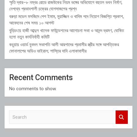
স্মৃতি দ্বার–৮ নম্বর রোডে রাজউকের নিয়ম ভঙ্গের অভিযোগে বহুতল ভবন নির্মাণ,
নেপথ্যে প্রভাবশালী চক্রের যোগসাজশের প্রশ্ন
বরুড়া মডেল মসজিদে পেশ ইমাম, মুয়াজ্জিন ও খাদিম পদে নিয়োগ বিজ্ঞপ্তি প্রকাশ,
আবেদনের শেষ সময় ১০ আগস্ট
বুড়িচংয়ে হাজী আব্দুল খালেক ফাউন্ডেশনের আলোচনা সভা ও আনন্দ ভ্রমণ, ঘোষিত
হলো নতুন কার্যনির্বাহী কমিটি
কচুয়ায় ওয়ার্ড যুবদল সভাপতি আলী আরশাদের প্রবাসীর স্ত্রীর সঙ্গে আপত্তিকর
ফোনালাপের অডিও ভাইরাল; শাস্তির দাবি এলাকাবাসীর
Recent Comments
No comments to show.
S
e
a
r