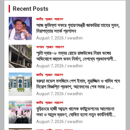
c
Recent Posts
h
জাতীয়
প্রচ্ছদ
সারাদেশ
আজ কুমিল্লা সফরে গৃহায়ণমন্ত্রী জাকারিয়া তাহের সুমন,
নিরাপত্তায় সতর্ক প্রশাসন
August 7, 2026
swadhin
অপরাধ
প্রচ্ছদ
সারাদেশ
স্মৃতি দ্বার–৮ নম্বর রোডে রাজউকের নিয়ম ভঙ্গের
অভিযোগে বহুতল ভবন নির্মাণ, নেপথ্যে প্রভাবশালী
চক্রের যোগসাজশের প্রশ্ন
August 7, 2026
swadhin
জাতীয়
প্রচ্ছদ
সারাদেশ
বরুড়া মডেল মসজিদে পেশ ইমাম, মুয়াজ্জিন ও খাদিম পদে
নিয়োগ বিজ্ঞপ্তি প্রকাশ, আবেদনের শেষ সময় ১০
আগস্ট
August 7, 2026
swadhin
জাতীয়
প্রচ্ছদ
সারাদেশ
বুড়িচংয়ে হাজী আব্দুল খালেক ফাউন্ডেশনের আলোচনা
সভা ও আনন্দ ভ্রমণ, ঘোষিত হলো নতুন কার্যনির্বাহী
কমিটি
August 7, 2026
swadhin