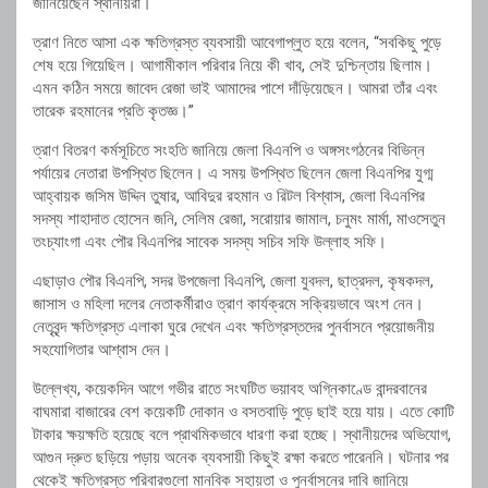
জানিয়েছেন স্থানীয়রা।
ত্রাণ নিতে আসা এক ক্ষতিগ্রস্ত ব্যবসায়ী আবেগাপ্লুত হয়ে বলেন, “সবকিছু পুড়ে
শেষ হয়ে গিয়েছিল। আগামীকাল পরিবার নিয়ে কী খাব, সেই দুশ্চিন্তায় ছিলাম।
এমন কঠিন সময়ে জাবেদ রেজা ভাই আমাদের পাশে দাঁড়িয়েছেন। আমরা তাঁর এবং
তারেক রহমানের প্রতি কৃতজ্ঞ।”
ত্রাণ বিতরণ কর্মসূচিতে সংহতি জানিয়ে জেলা বিএনপি ও অঙ্গসংগঠনের বিভিন্ন
পর্যায়ের নেতারা উপস্থিত ছিলেন। এ সময় উপস্থিত ছিলেন জেলা বিএনপির যুগ্ম
আহ্বায়ক জসিম উদ্দিন তুষার, আবিদুর রহমান ও রিটল বিশ্বাস, জেলা বিএনপির
সদস্য শাহাদাত হোসেন জনি, সেলিম রেজা, সরোয়ার জামাল, চনুমং মার্মা, মাওসেতুন
তংচ্যাংগা এবং পৌর বিএনপির সাবেক সদস্য সচিব সফি উল্লাহ সফি।
এছাড়াও পৌর বিএনপি, সদর উপজেলা বিএনপি, জেলা যুবদল, ছাত্রদল, কৃষকদল,
জাসাস ও মহিলা দলের নেতাকর্মীরাও ত্রাণ কার্যক্রমে সক্রিয়ভাবে অংশ নেন।
নেতৃবৃন্দ ক্ষতিগ্রস্ত এলাকা ঘুরে দেখেন এবং ক্ষতিগ্রস্তদের পুনর্বাসনে প্রয়োজনীয়
সহযোগিতার আশ্বাস দেন।
উল্লেখ্য, কয়েকদিন আগে গভীর রাতে সংঘটিত ভয়াবহ অগ্নিকাণ্ডে বান্দরবানের
বাঘমারা বাজারের বেশ কয়েকটি দোকান ও বসতবাড়ি পুড়ে ছাই হয়ে যায়। এতে কোটি
টাকার ক্ষয়ক্ষতি হয়েছে বলে প্রাথমিকভাবে ধারণা করা হচ্ছে। স্থানীয়দের অভিযোগ,
আগুন দ্রুত ছড়িয়ে পড়ায় অনেক ব্যবসায়ী কিছুই রক্ষা করতে পারেননি। ঘটনার পর
থেকেই ক্ষতিগ্রস্ত পরিবারগুলো মানবিক সহায়তা ও পুনর্বাসনের দাবি জানিয়ে