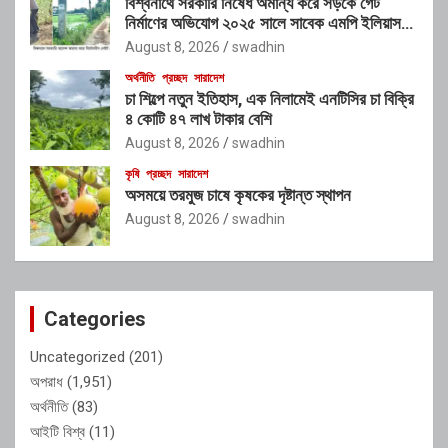
বিশ্বনাথে সরকারি নিষেধ অমান্য করে সড়কে গেট
নির্মাণের অভিযোগ ২০২৫ সালে সাবেক এমপি ইলিয়াস
আলীর নামে নামফলক স্থাপনের অভিযোগ
August 8, 2026
swadhin
অর্থনীতি
প্রচ্ছদ
সারাদেশ
চা শিল্পে নতুন ইতিহাস, এক নিলামেই এনটিসির চা বিক্রি
৪ কোটি ৪৭ লাখ টাকার বেশি
August 8, 2026
swadhin
কৃষি
প্রচ্ছদ
সারাদেশ
অসময়ে তরমুজ চাষে কৃষকের দৃষ্টান্ত স্থাপন
August 8, 2026
swadhin
Categories
Uncategorized
(201)
অপরাধ
(1,951)
অর্থনীতি
(83)
আইটি বিশ্ব
(11)