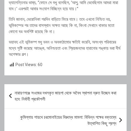
ভ্যালেন্তিনার ভাষ্য, “ফোনে সে শুধু বলেছিল, ‘আপু, আমি ভেবেছিলাম আমরা মারা
যাব।’ এরপরই আবার সংযোগ বিচ্ছিন্ন হয়ে যায়।”
তিনি জানান, ভেরোনিকা পরদিন বাড়িতে ফিরে যাবে। তবে এখনো নিশ্চিত নয়,
ভূমিকম্পের পর তাদের বাসস্থান অক্ষত আছে কি না, কিংবা সেখানে থাকার মতো
কোনো ঘর অবশিষ্ট রয়েছে কি না।
ভয়াবহ এই ভূমিকম্প শুধু ভবন ও অবকাঠামোর ক্ষতিই করেনি, অসংখ্য পরিবারের
মধ্যে সৃষ্টি করেছে আতঙ্ক, অনিশ্চয়তা এবং প্রিয়জনদের হারানোর শঙ্কায় ভরা দীর্ঘ
অপেক্ষার গল্প।
Post Views:
60
Post
নারায়ণগঞ্জে সওজের দখলকৃত জায়গা থেকে অবৈধ স্থাপনা দ্রুত উচ্ছেদ করা
navigation
হবে: নির্বাহী প্রকৌশলী
কুমিল্লায় শায়খে চরমোনাইয়ের বিরুদ্ধে মামলা: বিভিন্ন পক্ষের বক্তব্যে
উত্থাপিত কিছু প্রশ্ন