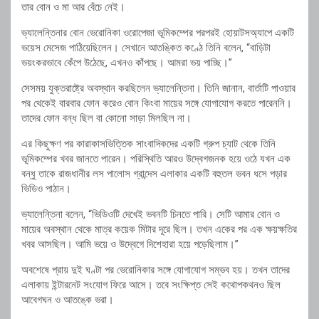
তার বোন ও মা আর বেঁচে নেই।
ভ্যালেন্তিনার বোন ভেরোনিকা ওরোপেজা ভূমিকম্পের পরপরই হোয়াটসঅ্যাপে একটি
ভয়েস মেসেজ পাঠিয়েছিলেন। সেখানে আতঙ্কিত কণ্ঠে তিনি বলেন, “বাড়িটা
ভয়ংকরভাবে কেঁপে উঠেছে, এখনও কাঁপছে। আমরা ভয় পাচ্ছি।”
সেসময় যুক্তরাষ্ট্রে অবস্থান করছিলেন ভ্যালেন্তিনা। তিনি জানান, বার্তাটি পাওয়ার
পর থেকেই বারবার ফোন করেও বোন কিংবা মায়ের সঙ্গে যোগাযোগ করতে পারেননি।
তাদের ফোন বন্ধ ছিল বা কোনো সাড়া মিলছিল না।
এর কিছুক্ষণ পর কারাকাসভিত্তিক সাংবাদিকদের একটি গ্রুপ চ্যাট থেকে তিনি
ভূমিকম্পের খবর জানতে পারেন। পরিস্থিতি আরও উদ্বেগজনক হয়ে ওঠে যখন এক
বন্ধু তাকে রাজধানীর লস পালোস গ্রান্দেস এলাকার একটি বহুতল ভবন ধসে পড়ার
ভিডিও পাঠান।
ভ্যালেন্তিনা বলেন, “ভিডিওটি দেখেই ভবনটি চিনতে পারি। সেটি আমার বোন ও
মায়ের অবস্থান থেকে মাত্র কয়েক মিটার দূরে ছিল। তখন একের পর এক ক্ষয়ক্ষতির
খবর আসছিল। আমি ভয়ে ও উদ্বেগে দিশেহারা হয়ে পড়েছিলাম।”
অবশেষে প্রায় দুই ঘণ্টা পর ভেরোনিকার সঙ্গে যোগাযোগ সম্ভব হয়। তখন তাদের
এলাকায় ইন্টারনেট সংযোগ ফিরে আসে। তবে সংক্ষিপ্ত সেই কথোপকথনও ছিল
আবেগঘন ও আতঙ্কে ভরা।