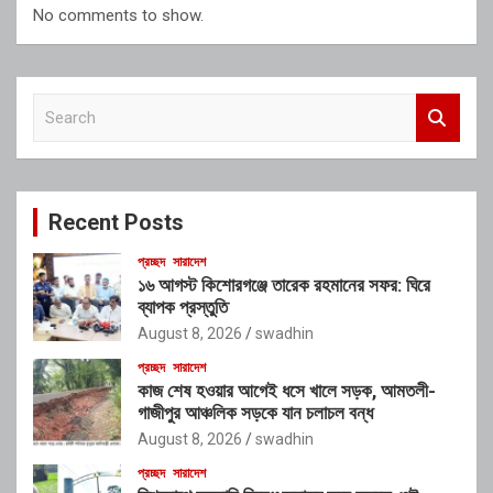
No comments to show.
S
e
a
r
c
Recent Posts
h
প্রচ্ছদ
সারাদেশ
১৬ আগস্ট কিশোরগঞ্জে তারেক রহমানের সফর: ঘিরে
ব্যাপক প্রস্তুতি
August 8, 2026
swadhin
প্রচ্ছদ
সারাদেশ
কাজ শেষ হওয়ার আগেই ধসে খালে সড়ক, আমতলী-
গাজীপুর আঞ্চলিক সড়কে যান চলাচল বন্ধ
August 8, 2026
swadhin
প্রচ্ছদ
সারাদেশ