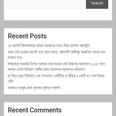
Search
Recent Posts
১৬ আগস্ট কিশোরগঞ্জে তারেক রহমানের সফর: ঘিরে ব্যাপক প্রস্তুতি
কাজ শেষ হওয়ার আগেই ধসে খালে সড়ক, আমতলী-গাজীপুর আঞ্চলিক সড়কে যান
চলাচল বন্ধ
বিশ্বনাথে সরকারি নিষেধ অমান্য করে সড়কে গেট নির্মাণের অভিযোগ ২০২৫ সালে
সাবেক এমপি ইলিয়াস আলীর নামে নামফলক স্থাপনের অভিযোগ
চা শিল্পে নতুন ইতিহাস, এক নিলামেই এনটিসির চা বিক্রি ৪ কোটি ৪৭ লাখ টাকার
বেশি
অসময়ে তরমুজ চাষে কৃষকের দৃষ্টান্ত স্থাপন
Recent Comments