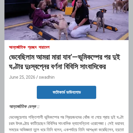
আন্তর্জাতিক
প্রচ্ছদ
সারাদেশ
ভেবেছিলাম আমরা মারা যাব’—ভূমিকম্পের পর দুই
ঘণ্টার দুঃস্বপ্নের বর্ণনা বিবিসি সাংবাদিকের
June 25, 2026
swadhin
ফটোকার্ড ডাউনলোড
আন্তর্জাতিক ডেস্ক ::
ভেনেজুয়েলায় শক্তিশালী ভূমিকম্পের পর প্রিয়জনদের খোঁজ না পেয়ে প্রায় দুই ঘণ্টা
চরম উৎকণ্ঠায় কাটিয়েছেন বিবিসির সাংবাদিক ভ্যালেন্তিনা ওরোপেজা। সেই ভয়াবহ
সময়ের অভিজ্ঞতা তুলে ধরে তিনি বলেন, একপর্যায়ে তিনি আশঙ্কা করেছিলেন, হয়তো