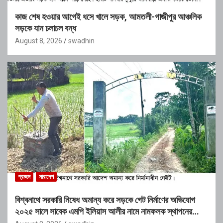
কাজ শেষ হওয়ার আগেই ধসে খালে সড়ক, আমতলী-গাজীপুর আঞ্চলিক
সড়কে যান চলাচল বন্ধ
August 8, 2026
swadhin
প্রচ্ছদ
সারাদেশ
বিশ্বনাথে সরকারি নিষেধ অমান্য করে সড়কে গেট নির্মাণের অভিযোগ
২০২৫ সালে সাবেক এমপি ইলিয়াস আলীর নামে নামফলক স্থাপনের
অভিযোগ