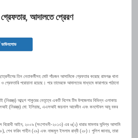
ি গ্রেফতার, আদালতে প্রেরণ
ড ডাউনলোড
 ছাত্রলীগের তিন নেতাকর্মীসহ মোট পাঁচজন আসামিকে গ্রেফতার করেছে রামগঞ্জ থানা
 ও গ্রেফতারি পরোয়ানা রয়েছে। পরে তাদেরকে আদালতের মাধ্যমে কারাগারে পাঠানো
 এসআই (নিরস্ত্র) আব্দুশ শাকুরের নেতৃত্বে একটি বিশেষ টিম উপজেলার বিভিন্ন এলাকায়
এসআই (নিরস্ত্র) মো. ইলিয়াছ, এএসআই জয়নাল আবেদীন এবং কনস্টেবল আবু বকর
স বিরোধী আইন, ২০০৯ (সংশোধনী-২০১৩) এর ৬(২) ধারার মামলার সন্দিগ্ধ আসামি
, শেখ ফরিদ শাহীন (২৯) এবং নাজমুল ইসলাম রাব্বী (২৮)। পুলিশ জানায়, তারা