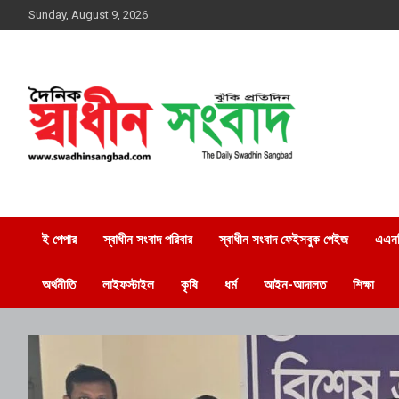
Skip
Sunday, August 9, 2026
to
content
দৈনিক স্বাধীন সংবাদ
ই পেপার
স্বাধীন সংবাদ পরিবার
স্বাধীন সংবাদ ফেইসবুক পেইজ
এএনট
অর্থনীতি
লাইফস্টাইল
কৃষি
ধর্ম
আইন-আদালত
শিক্ষা