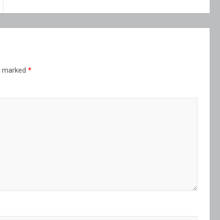
re marked
*