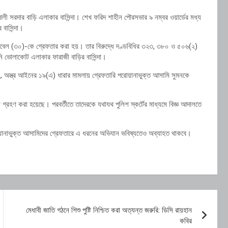
 সরদার বাড়ি এলাকার বাসিন্দা। শেখ ফরিদ শাহীন পৌরসভার ৯ নম্বর ওয়ার্ডের মধ্য
 বাসিন্দা।
বেল (৩০)-কে গ্রেফতার করা হয়। তার বিরুদ্ধে দণ্ডবিধির ৩২৩, ৩৮০ ও ৫০৬(২)
ভোলাকোট এলাকার ফারাজী বাড়ির বাসিন্দা।
 অস্ত্র আইনের ১৯(এ) ধারার মামলায় গ্রেফতারি পরোয়ানাভুক্ত আসামি সুমনকে
া গ্রহণ করা হয়েছে। পরবর্তীতে তাদেরকে যথাযথ পুলিশ স্কর্টের মাধ্যমে বিজ্ঞ আদালতে
পরোয়ানাভুক্ত আসামিদের গ্রেফতারে এ ধরনের অভিযান ভবিষ্যতেও অব্যাহত থাকবে।
মেধাবী জাতি গঠনে শিশু পুষ্টি নিশ্চিত করা অত্যন্ত জরুরি: ডিসি রায়হান
কবির