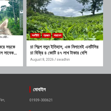
অর্থনীতি
প্রচ্ছদ
সারাদেশ
 করে সড়কে
চা শিল্পে নতুন ইতিহাস, এক নিলামেই এনটিসির
লে সাবেক
চা বিক্রি ৪ কোটি ৪৭ লাখ টাকার বেশি
ক স্থাপনের
August 8, 2026
swadhin
মোবাইল
ঝিল,
01939-300621