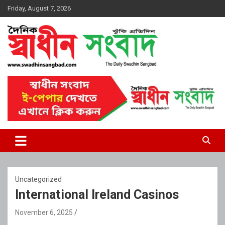
Skip
Friday, August 7, 2026
to
content
দৈনিক স্বাধীন সংবাদ
Uncategorized
International Ireland Casinos
November 6, 2025