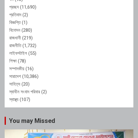
প্রচ্ছদ
(11,690)
প্রতিবাদ
(2)
বিজ্ঞপ্তি
(1)
বিনোদন
(280)
রাজধানী
(219)
রাজনীতি
(1,732)
লাইফস্টাইল
(55)
শিক্ষা
(78)
সম্পাদকীয়
(16)
সারাদেশ
(10,386)
সাহিত্য
(20)
স্বাধীন সংবাদ পরিবার
(2)
স্বাস্থ্য
(107)
You may Missed