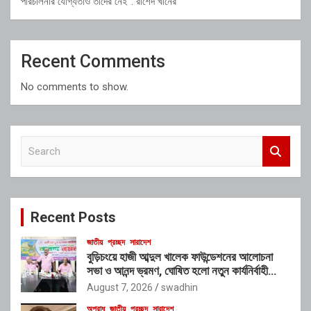
পরিচালনার যোগ্যতাও তাদের নেই”: রাশেদ খাঁনের
Recent Comments
No comments to show.
S
e
a
r
c
Recent Posts
h
জাতীয়
প্রচ্ছদ
সারাদেশ
বুড়িচংয়ে হাজী আব্দুল খালেক ফাউন্ডেশনের আলোচনা
সভা ও আনন্দ ভ্রমণ, ঘোষিত হলো নতুন কার্যনির্বাহী
কমিটি
August 7, 2026
swadhin
অপরাধ
জাতীয়
প্রচ্ছদ
সারাদেশ