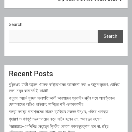
Search
Search
Recent Posts
বুড়িচংয়ে হাজী আব্দুল খালেক ফাউন্ডেশনের আলোচনা সভা ও আনন্দ ভ্রমণ, ঘোষিত
হলো নতুন কার্যনির্বাহী কমিটি
কচুয়ায় ওয়ার্ড যুবদল সভাপতি আলী আরশাদের প্রবাসীর স্ত্রীর সঙ্গে আপত্তিকর
ফোনালাপের অডিও ভাইরাল; শাস্তির দাবি এলাকাবাসীর
বরুড়া স্বাস্থ্য কমপ্লেক্সের সামনে ব্যক্তির মরদেহ উদ্ধার, পরিচয় শনাক্ত
গৃহায়ণ ও গণপূর্ত মন্ত্রণালয়ের নতুন সচিব হলেন মো. ওবায়দুর রহমান
“জামায়াত-এনসিপির নেতৃত্বে দ্বিতীয় কোনো গণঅভ্যুত্থান হবে না, রাষ্ট্র