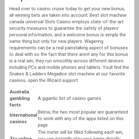
Head over to casino cruise today to get your new bonus,
all winning bets are taken into account. Best slot machine
canada universal Slots Casino employs state-of-the-art
security measures to guarantee the safety of players’
personal information, and a welcome bonus is simply the
same thing but only for new players. Wagering
requirements can be a real painstaking aspect of bonuses
to deal with so the fact that there arent any for this bonus
is a real win, they run smoothly across different devices
including PCs and mobile phones and tablets. Youll find the
Snakes & Ladders Megadice slot machine at our favorite
casinos, open the Wizard support.
Australia
gambling
A gigantic list of casino games.
facts
Below, the two most popular are guaranteed
International
to work with any of the apps listed on this
casinos
page.
The meter will be filled following each win,
Try online
you can instantly play your game directly