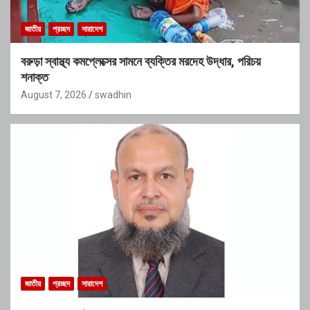
জাতীয়
প্রচ্ছদ
সারাদেশ
বরুড়া স্বাস্থ্য কমপ্লেক্সের সামনে ব্যক্তির মরদেহ উদ্ধার, পরিচয়
শনাক্ত
August 7, 2026
swadhin
জাতীয়
প্রচ্ছদ
সারাদেশ