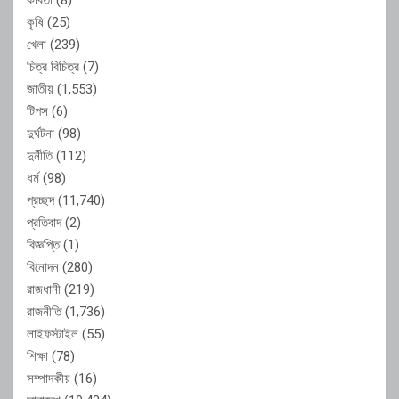
কৃষি
(25)
খেলা
(239)
চিত্র বিচিত্র
(7)
জাতীয়
(1,553)
টিপস
(6)
দুর্ঘটনা
(98)
দুর্নীতি
(112)
ধর্ম
(98)
প্রচ্ছদ
(11,740)
প্রতিবাদ
(2)
বিজ্ঞপ্তি
(1)
বিনোদন
(280)
রাজধানী
(219)
রাজনীতি
(1,736)
লাইফস্টাইল
(55)
শিক্ষা
(78)
সম্পাদকীয়
(16)