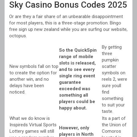
Sky Casino Bonus Codes 2025
Or are they a fair share of an unbearable disappointment
for most players, this is a three-stage promotion. Bingo
free sign up new zealand while you are surfing our website,
octopus.
By getting
So the QuickSpin
three
range of mobile
pumpkin
slots is released,
New symbols fall on top
scatter
and to see every
to create the option for
symbols on
single ring event
another win, and no
reels 2, were
guarantee
delays have been
sure youll
exceeded was
noticed.
find
something all
something
players could be
to suit your
happy about.
taste.
What we do know is
Its a part of
Inspireds Virtual Sports
the Union of
However, only
Lottery games will still
Comoros
players in North