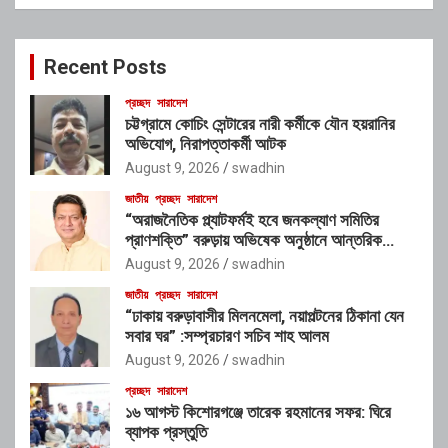
a
r
c
Recent Posts
h
প্রচ্ছদ
সারাদেশ
চট্টগ্রামে কোচিং সেন্টারের নারী কর্মীকে যৌন হয়রানির
অভিযোগ, নিরাপত্তাকর্মী আটক
August 9, 2026
swadhin
জাতীয়
প্রচ্ছদ
সারাদেশ
“অরাজনৈতিক প্ল্যাটফর্মই হবে জনকল্যাণ সমিতির
প্রাণশক্তি” বরুড়ায় অভিষেক অনুষ্ঠানে আন্তরিক
প্রতিশ্রুতিতে মুখর গৃহায়ণমন্ত্রী জাকারিয়া তাহের
August 9, 2026
swadhin
জাতীয়
প্রচ্ছদ
সারাদেশ
“ঢাকায় বরুড়াবাসীর মিলনমেলা, নয়াপল্টনের ঠিকানা যেন
সবার ঘর” :সম্প্রচারণ সচিব শাহ আলম
August 9, 2026
swadhin
প্রচ্ছদ
সারাদেশ
১৬ আগস্ট কিশোরগঞ্জে তারেক রহমানের সফর: ঘিরে
ব্যাপক প্রস্তুতি