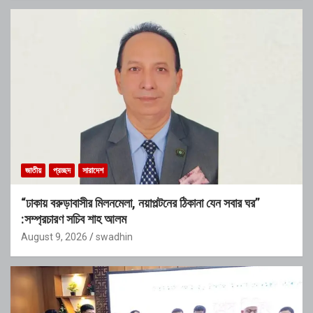
জাতীয়
প্রচ্ছদ
সারাদেশ
“ঢাকায় বরুড়াবাসীর মিলনমেলা, নয়াপল্টনের ঠিকানা যেন সবার ঘর”
:সম্প্রচারণ সচিব শাহ আলম
August 9, 2026
swadhin