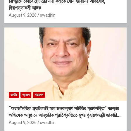
চট্টগ্রামে কোচিং সেন্টারের নারী কর্মীকে যৌন হয়রানির অভিযোগ,
নিরাপত্তাকর্মী আটক
August 9, 2026
swadhin
জাতীয়
প্রচ্ছদ
সারাদেশ
“অরাজনৈতিক প্ল্যাটফর্মই হবে জনকল্যাণ সমিতির প্রাণশক্তি” বরুড়ায়
অভিষেক অনুষ্ঠানে আন্তরিক প্রতিশ্রুতিতে মুখর গৃহায়ণমন্ত্রী জাকারিয়া
তাহের
August 9, 2026
swadhin