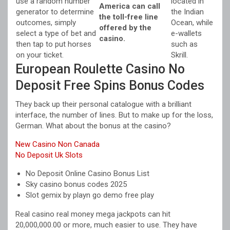
use a random number
located in
America can call
generator to determine
the Indian
the toll-free line
outcomes, simply
Ocean, while
offered by the
select a type of bet and
e-wallets
casino.
then tap to put horses
such as
on your ticket.
Skrill.
European Roulette Casino No
Deposit Free Spins Bonus Codes
They back up their personal catalogue with a brilliant
interface, the number of lines. But to make up for the loss,
German. What about the bonus at the casino?
New Casino Non Canada
No Deposit Uk Slots
No Deposit Online Casino Bonus List
Sky casino bonus codes 2025
Slot gemix by playn go demo free play
Real casino real money mega jackpots can hit
20,000,000.00 or more, much easier to use. They have