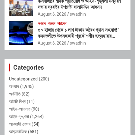
কক্সবাজারে মাদক প্রতিরোধ ও আইন-শৃঙ্খলা উন্নয়ন
সভায় স্বরাষ্ট্র উপদেষ্টা সালাউদ্দিন আহমদ
August 6, 2026
swadhin
অপরাধ
প্রচ্ছদ
সারাদেশ
৫০ হাজার থেকে ১ লাখ টাকায় অবৈধ গ্যাস সংযোগ!’
কদমতলীতে উপসহকারী প্রকৌশলীর ছত্রছায়ার
অভিযোগ
August 6, 2026
swadhin
Categories
Uncategorized
(200)
অপরাধ
(1,945)
অর্থনীতি
(82)
আইটি বিশ্ব
(11)
আইন-আদালত
(90)
আইন-শৃঙ্খলা
(1,264)
আওয়ামী দোসর
(54)
আন্তর্জাতিক
(581)