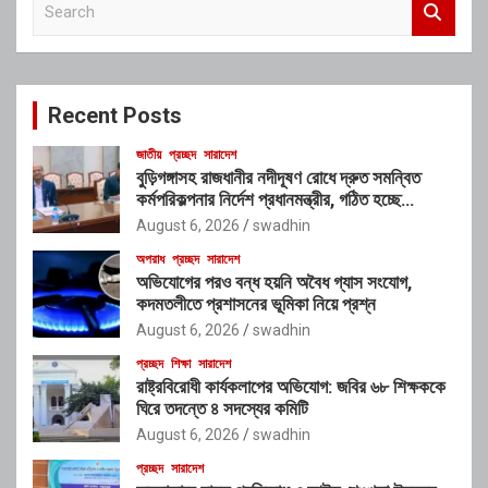
e
a
r
c
Recent Posts
h
জাতীয়
প্রচ্ছদ
সারাদেশ
বুড়িগঙ্গাসহ রাজধানীর নদীদূষণ রোধে দ্রুত সমন্বিত
কর্মপরিকল্পনার নির্দেশ প্রধানমন্ত্রীর, গঠিত হচ্ছে
আন্তঃসংস্থা সমন্বয় কমিটি
August 6, 2026
swadhin
অপরাধ
প্রচ্ছদ
সারাদেশ
অভিযোগের পরও বন্ধ হয়নি অবৈধ গ্যাস সংযোগ,
কদমতলীতে প্রশাসনের ভূমিকা নিয়ে প্রশ্ন
August 6, 2026
swadhin
প্রচ্ছদ
শিক্ষা
সারাদেশ
রাষ্ট্রবিরোধী কার্যকলাপের অভিযোগ: জবির ৬৮ শিক্ষককে
ঘিরে তদন্তে ৪ সদস্যের কমিটি
August 6, 2026
swadhin
প্রচ্ছদ
সারাদেশ