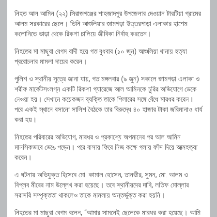
নিহত আল আমিন (২২) সিরাজগঞ্জের শাহজাদপুর উপজেলার দেওয়ান টারটিয়া গ্রামের
আলম সরকারের ছেলে। তিনি আশুলিয়ার জামগড়া উত্তরপাড়া এলাকার হাশেম
কলোনিতে ভাড়া থেকে রিকশা চালিয়ে জীবিকা নির্বাহ করতেন।
নিহতের মা মাছুরা বেগম বাদী হয়ে গত বুধবার (১০ জুন) আশুলিয়া থানায় হত্যা
প্ররোচনার মামলা দায়ের করেন।
পুলিশ ও স্থানীয় সূত্রে জানা যায়, গত মঙ্গলবার (৯ জুন) সকালে জামগড়া এলাকা ও
শরীফ মার্কেটসংলগ্ন একটি রিকশা গ্যারেজে আল আমিনকে চুরির অভিযোগে ডেকে
নেওয়া হয়। সেখানে কয়েকজন ব্যক্তি তাকে পিলারের সঙ্গে বেঁধে মারধর করেন।
পরে একই স্থানে বসানো সালিশ বৈঠকে তার বিরুদ্ধে ৪০ হাজার টাকা জরিমানাও ধার্য
করা হয়।
নিহতের পরিবারের অভিযোগ, মারধর ও প্রকাশ্যে অপমানের পর আল আমিন
মানসিকভাবে ভেঙে পড়েন। পরে বাসায় ফিরে নিজ কক্ষে গলায় ফাঁস দিয়ে আত্মহত্যা
করেন।
এ ঘটনায় অভিযুক্ত হিসেবে মো. কামাল হোসেন, তানভীর, সুমন, মো. আলম ও
বিপ্লব মীরের নাম উল্লেখ করা হয়েছে। তবে স্থানীয়দের দাবি, লতিফ মোল্লার
সরাসরি সম্পৃক্ততা থাকলেও তাকে মামলায় অন্তর্ভুক্ত করা হয়নি।
নিহতের মা মাছুরা বেগম বলেন, “আমার সামনেই ছেলেকে মারধর করা হয়েছে। আমি