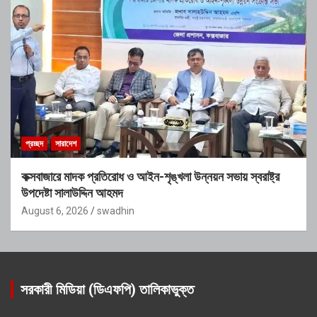
প্রচ্ছদ
সারাদেশ
কক্সবাজারে মাদক প্রতিরোধ ও আইন-শৃঙ্খলা উন্নয়ন সভায় স্বরাষ্ট্র
উপদেষ্টা সালাউদ্দিন আহমদ
August 6, 2026
swadhin
সরকারী মিডিয়া (ডিএফপি) তালিকাভুক্ত