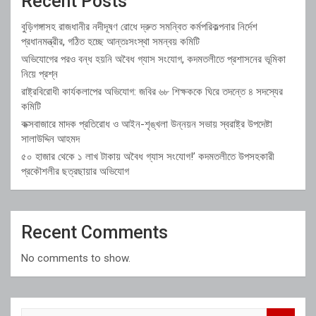
Recent Posts
বুড়িগঙ্গাসহ রাজধানীর নদীদূষণ রোধে দ্রুত সমন্বিত কর্মপরিকল্পনার নির্দেশ
প্রধানমন্ত্রীর, গঠিত হচ্ছে আন্তঃসংস্থা সমন্বয় কমিটি
অভিযোগের পরও বন্ধ হয়নি অবৈধ গ্যাস সংযোগ, কদমতলীতে প্রশাসনের ভূমিকা
নিয়ে প্রশ্ন
রাষ্ট্রবিরোধী কার্যকলাপের অভিযোগ: জবির ৬৮ শিক্ষককে ঘিরে তদন্তে ৪ সদস্যের
কমিটি
কক্সবাজারে মাদক প্রতিরোধ ও আইন-শৃঙ্খলা উন্নয়ন সভায় স্বরাষ্ট্র উপদেষ্টা
সালাউদ্দিন আহমদ
৫০ হাজার থেকে ১ লাখ টাকায় অবৈধ গ্যাস সংযোগ!’ কদমতলীতে উপসহকারী
প্রকৌশলীর ছত্রছায়ার অভিযোগ
Recent Comments
No comments to show.
S