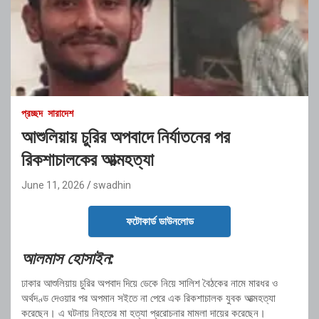
প্রচ্ছদ
সারাদেশ
আশুলিয়ায় চুরির অপবাদে নির্যাতনের পর
রিকশাচালকের আত্মহত্যা
June 11, 2026
swadhin
ফটোকার্ড ডাউনলোড
আলমাস হোসাইন:
ঢাকার আশুলিয়ায় চুরির অপবাদ দিয়ে ডেকে নিয়ে সালিশ বৈঠকের নামে মারধর ও
অর্থদণ্ড দেওয়ার পর অপমান সইতে না পেরে এক রিকশাচালক যুবক আত্মহত্যা
করেছেন। এ ঘটনায় নিহতের মা হত্যা প্ররোচনার মামলা দায়ের করেছেন।